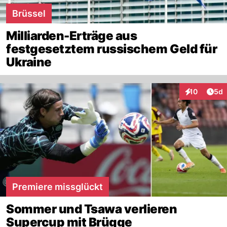
Brüssel
Milliarden-Erträge aus
festgesetztem russischem Geld für
Ukraine
Arti
10
5d
Interaktione
Premiere missglückt
Sommer und Tsawa verlieren
Supercup mit Brügge