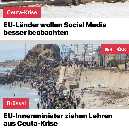
Ceuta-Krise
EU-Länder wollen Social Media
besser beobachten
Arti
24
2d
Interaktionen
Brüssel
EU-Innenminister ziehen Lehren
aus Ceuta-Krise