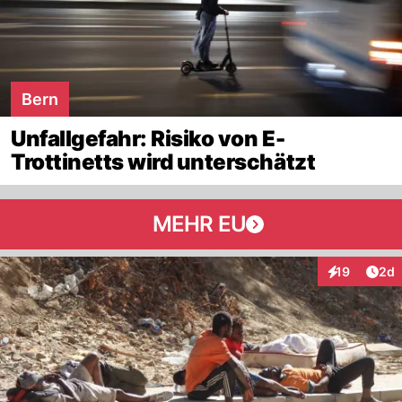
Bern
Unfallgefahr: Risiko von E-
Trottinetts wird unterschätzt
MEHR EU
Arti
19
2d
Interaktione