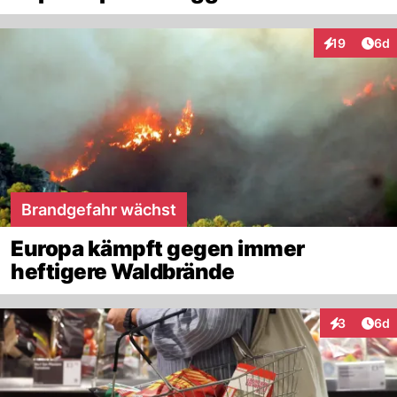
Arti
19
6d
Interaktione
Brandgefahr wächst
Europa kämpft gegen immer
heftigere Waldbrände
Arti
3
6d
Interaktion