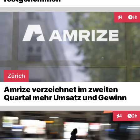
Art
1
1h
Interaktion
Zürich
Amrize verzeichnet im zweiten
Quartal mehr Umsatz und Gewinn
Arti
4
2h
Interaktion