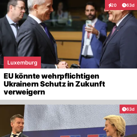
Artik
20
63d
Interaktionen
Luxemburg
EU könnte wehrpflichtigen
Ukrainern Schutz in Zukunft
verweigern
Artik
63d