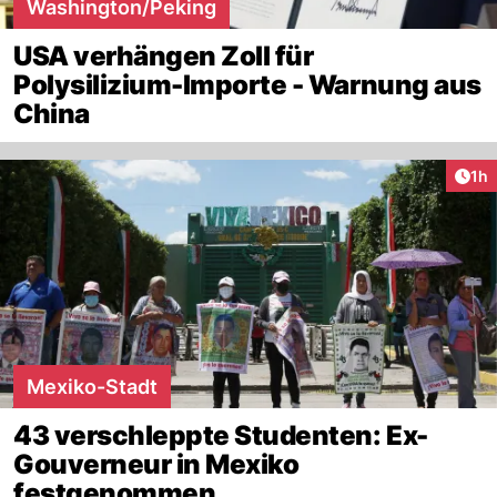
Washington/Peking
USA verhängen Zoll für
Polysilizium-Importe - Warnung aus
China
Art
1h
Mexiko-Stadt
43 verschleppte Studenten: Ex-
Gouverneur in Mexiko
festgenommen