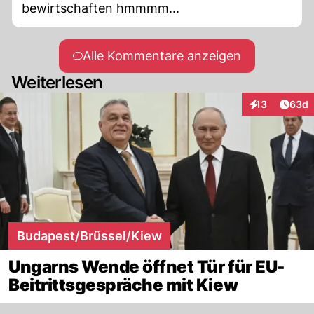
bewirtschaften hmmmm...
Alle Kommentare anzeigen
Weiterlesen
Artik
13
63d
Interaktionen
Budapest/Brüssel/Kiew
Ungarns Wende öffnet Tür für EU-
Beitrittsgespräche mit Kiew