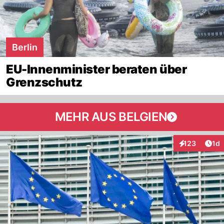
Berlin
EU-Innenminister beraten über
Grenzschutz
MEHR AUS BELGIEN
Art
123
1d
Interaktionen