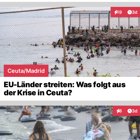
Arti
19
3d
Interaktione
Ceuta/Madrid
EU-Länder streiten: Was folgt aus
der Krise in Ceuta?
Arti
8
3d
Interaktion