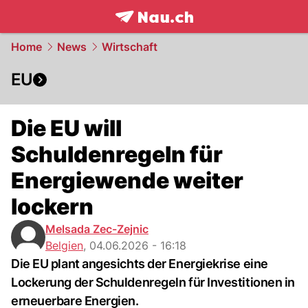
frontpage.
NAU.ch
Home
News
Wirtschaft
EU
Die EU will
Schuldenregeln für
Energiewende weiter
lockern
Melsada Zec-Zejnic
Belgien
,
04.06.2026 - 16:18
Die EU plant angesichts der Energiekrise eine
Lockerung der Schuldenregeln für Investitionen in
erneuerbare Energien.