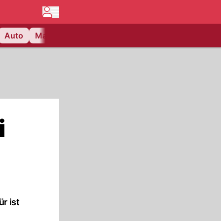
Auto
Matchcenter
Videos
Nau Plus
Lifestyle
i
r ist