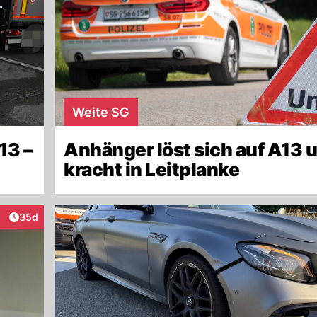
Weite SG
13 –
Anhänger löst sich auf A13 
kracht in Leitplanke
Artikel veröffentlicht:
35d
eraktionen