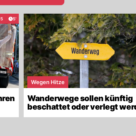
Artikel veröffentlicht:
15
5'
eraktionen
Wegen Hitze
hren
Wanderwege sollen künftig
beschattet oder verlegt we