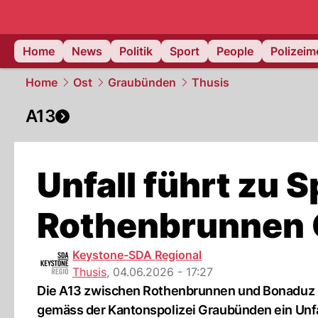
Home
News
Politik
Sport
People
Polizei
Home
Ost
Graubünden
Thusis
A13
Unfall führt zu 
Rothenbrunnen
Keystone-SDA Regional
Thusis
,
04.06.2026 - 17:27
Die A13 zwischen Rothenbrunnen und Bonaduz ist
gemäss der Kantonspolizei Graubünden ein Unfal