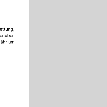
rettung,
genüber
efähr um