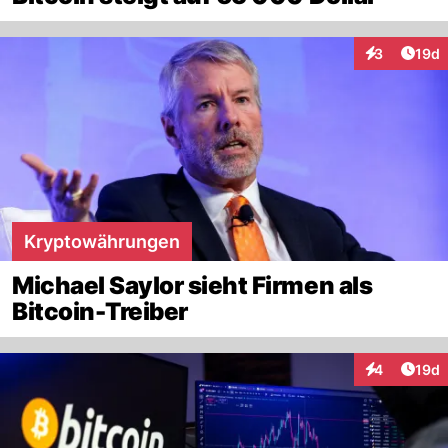
Artik
3
19d
Interaktione
Kryptowährungen
Michael Saylor sieht Firmen als
Bitcoin-Treiber
Artik
4
19d
Interaktione