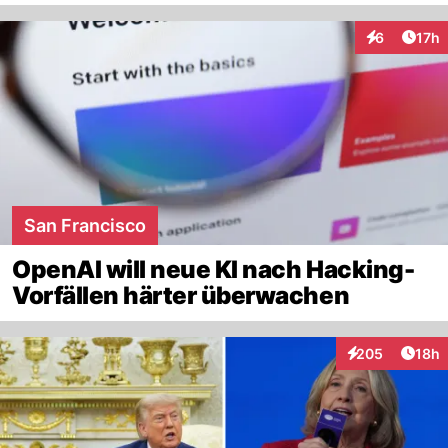
Artik
6
17h
Interaktione
San Francisco
OpenAI will neue KI nach Hacking-
Vorfällen härter überwachen
Artik
205
18h
Interaktionen