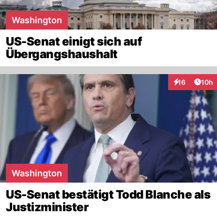
Washington
US-Senat einigt sich auf
Übergangshaushalt
Artik
16
10h
Interaktionen
Washington
US-Senat bestätigt Todd Blanche als
Justizminister