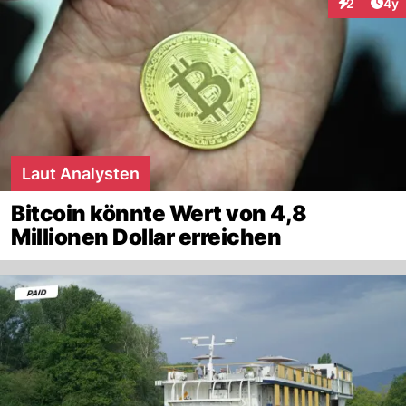
Arti
2
4y
Interaktion
Laut Analysten
Bitcoin könnte Wert von 4,8
Millionen Dollar erreichen