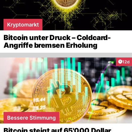
Kryptomarkt
Bitcoin unter Druck – Coldcard-
Angriffe bremsen Erholung
Artik
12d
Bessere Stimmung
Bitcoin steigt auf 65'000 Dollar