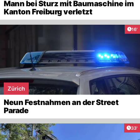
Mann bei Sturz mit Baumaschine im
Kanton Freiburg verletzt
Arti
16'
Zürich
Neun Festnahmen an der Street
Parade
Arti
33'