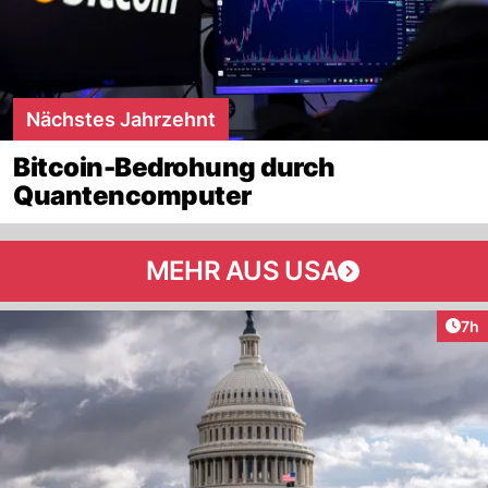
Nächstes Jahrzehnt
Bitcoin-Bedrohung durch
Quantencomputer
MEHR AUS USA
Arti
7h