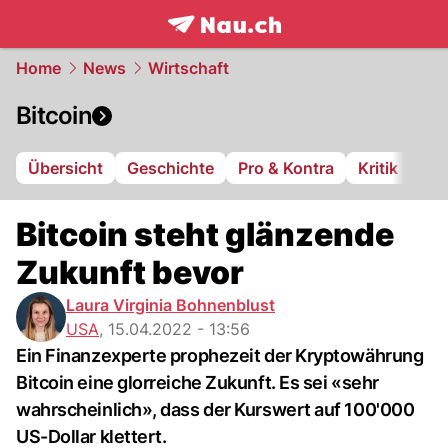
frontpage.
NAU.ch
Home
News
Wirtschaft
Bitcoin
Übersicht
Geschichte
Pro & Kontra
Kritik
Bitcoin steht glänzende
Zukunft bevor
Laura Virginia Bohnenblust
USA
,
15.04.2022 - 13:56
Ein Finanzexperte prophezeit der Kryptowährung
Bitcoin eine glorreiche Zukunft. Es sei «sehr
wahrscheinlich», dass der Kurswert auf 100'000
US-Dollar klettert.