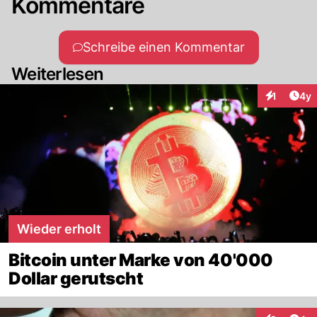
Kommentare
Schreibe einen Kommentar
Weiterlesen
Arti
1
4y
Interaktion
Wieder erholt
Bitcoin unter Marke von 40'000
Dollar gerutscht