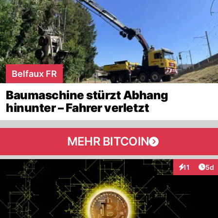
Belfaux FR
Baumaschine stürzt Abhang
hinunter – Fahrer verletzt
MEHR BITCOIN
Arti
11
5d
Interaktione