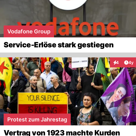
Vodafone Group
Service-Erlöse stark gestiegen
Arti
4
4y
Interaktion
Protest zum Jahrestag
Vertrag von 1923 machte Kurden