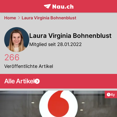
frontpage.
NAU.ch
Home
Laura Virginia Bohnenblust
Laura Virginia Bohnenblust
Mitglied seit 28.01.2022
266
Veröffentlichte Artikel
Alle Artikel
Arti
4y