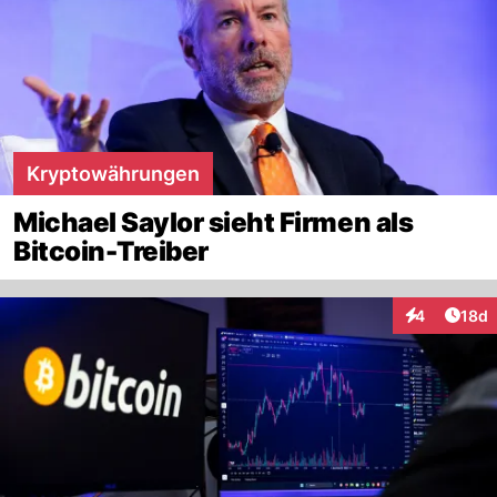
Kryptowährungen
Michael Saylor sieht Firmen als
Bitcoin-Treiber
Artik
4
18d
Interaktione