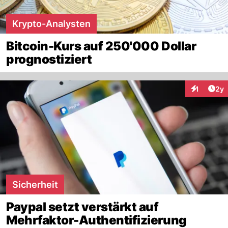
Krypto-Analysten
Bitcoin-Kurs auf 250'000 Dollar
prognostiziert
Arti
1
2y
Interaktion
Sicherheit
Paypal setzt verstärkt auf
Mehrfaktor-Authentifizierung