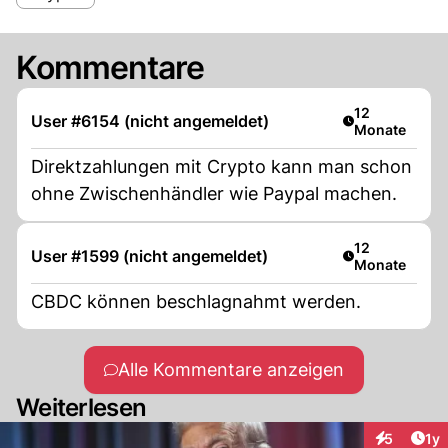
Kommentare
Artikel veröffe
12
User #6154 (nicht angemeldet)
Monate
Direktzahlungen mit Crypto kann man schon
ohne Zwischenhändler wie Paypal machen.
Artikel veröffe
12
User #1599 (nicht angemeldet)
Monate
CBDC können beschlagnahmt werden.
Alle Kommentare anzeigen
Weiterlesen
Art
5
1y
Interaktion