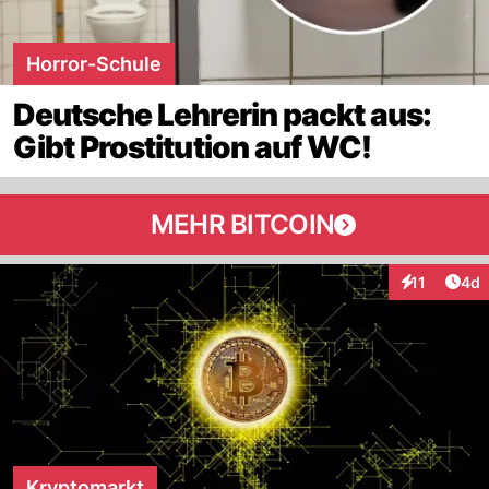
Horror-Schule
Deutsche Lehrerin packt aus:
Gibt Prostitution auf WC!
MEHR BITCOIN
Arti
11
4d
Interaktione
Kryptomarkt