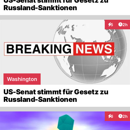
US-Senat stimmt für Gesetz zu
Russland-Sanktionen
Arti
5
2h
Interaktion
Washington
US-Senat stimmt für Gesetz zu
Russland-Sanktionen
Arti
6
2h
Interaktion