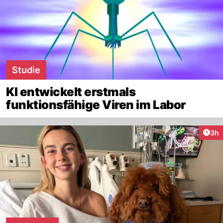
Studie
KI entwickelt erstmals
funktionsfähige Viren im Labor
Arti
3h