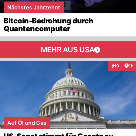
Nächstes Jahrzehnt
Bitcoin-Bedrohung durch
Quantencomputer
MEHR AUS USA
Art
19
1h
Interaktione
Auf Öl und Gas