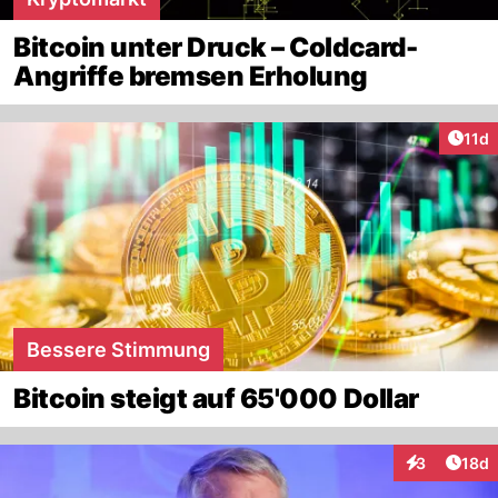
Bitcoin unter Druck – Coldcard-
Angriffe bremsen Erholung
Artik
11d
Bessere Stimmung
Bitcoin steigt auf 65'000 Dollar
Artik
3
18d
Interaktione