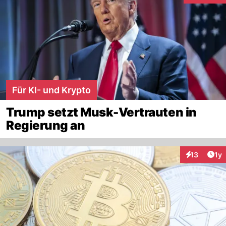
Für KI- und Krypto
Trump setzt Musk-Vertrauten in
Regierung an
Art
13
1y
Interaktione