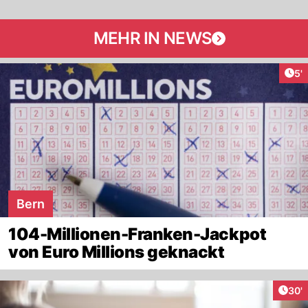
MEHR IN NEWS
Art
5'
Bern
104-Millionen-Franken-Jackpot
von Euro Millions geknackt
Arti
30'