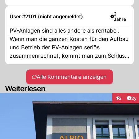
Artikel verö
2
User #2101 (nicht angemeldet)
Jahre
PV-Anlagen sind alles andere als rentabel.
Wenn man die ganzen Kosten für den Aufbau
und Betrieb der PV-Anlagen seriös
zusammenrechnet, kommt man zum Schluss,
dass eine PV-Anlage erst nach 15-17 Jahren
Gewinn abwirft. Dann ist der Leistungsgrad
Alle Kommentare anzeigen
aber auf wesentlich unter 80% gesunken!
Weiterlesen
Arti
5
2y
Interaktion