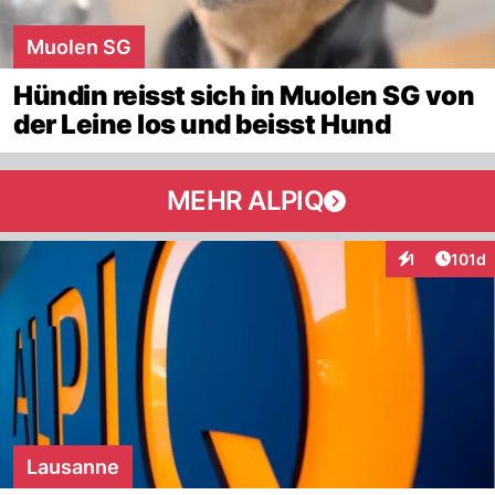
Muolen SG
Hündin reisst sich in Muolen SG von
der Leine los und beisst Hund
MEHR ALPIQ
Artike
1
101d
Interaktionen
Lausanne