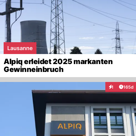
Lausanne
Alpiq erleidet 2025 markanten
Gewinneinbruch
Artike
1
165d
Interaktionen