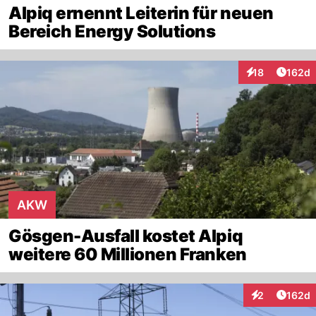
Alpiq ernennt Leiterin für neuen
Bereich Energy Solutions
Artike
18
162d
Interaktionen
AKW
Gösgen-Ausfall kostet Alpiq
weitere 60 Millionen Franken
Artike
2
162d
Interaktionen