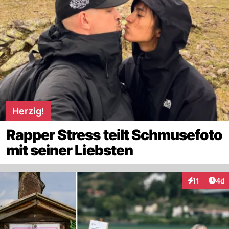
Herzig!
Rapper Stress teilt Schmusefoto
mit seiner Liebsten
Arti
11
4d
Interaktione