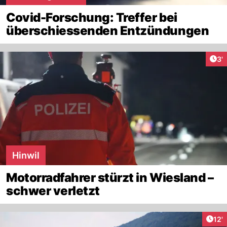
Covid-Forschung: Treffer bei
überschiessenden Entzündungen
Art
3'
Hinwil
Motorradfahrer stürzt in Wiesland –
schwer verletzt
Arti
12'