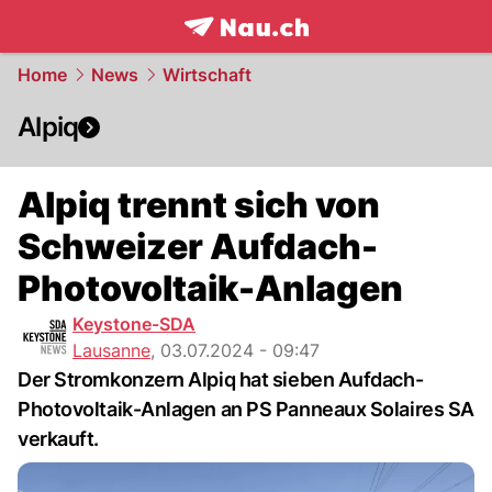
frontpage.
NAU.ch
Home
News
Wirtschaft
Alpiq
Alpiq trennt sich von
Schweizer Aufdach-
Photovoltaik-Anlagen
Keystone-SDA
Lausanne
,
03.07.2024 - 09:47
Der Stromkonzern Alpiq hat sieben Aufdach-
Photovoltaik-Anlagen an PS Panneaux Solaires SA
verkauft.