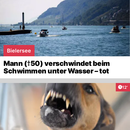
Bielersee
Mann (†50) verschwindet beim
Schwimmen unter Wasser – tot
Arti
12'