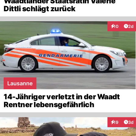
Waadtländer Staatsrätin Valérie
Dittli schlägt zurück
Arti
10
2d
Interaktione
Lausanne
14-Jähriger verletzt in der Waadt
Rentner lebensgefährlich
Arti
19
3d
Interaktione