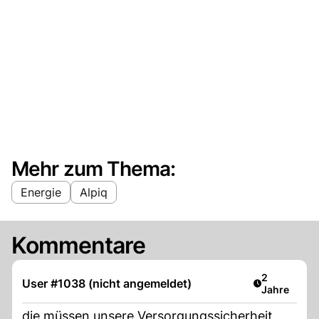
Mehr zum Thema:
Energie
Alpiq
Kommentare
Artikel verö
2
User #1038 (nicht angemeldet)
Jahre
die müssen unsere Versorgungssicherheit