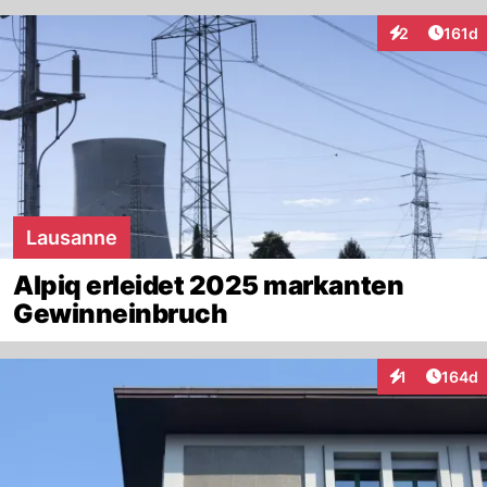
Artike
2
161d
Interaktionen
Lausanne
Alpiq erleidet 2025 markanten
Gewinneinbruch
Artike
1
164d
Interaktionen