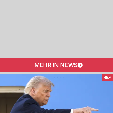
MEHR IN NEWS
Art
2'