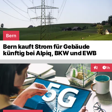
Bern
Bern kauft Strom für Gebäude
künftig bei Alpiq, BKW und EWB
Art
2
1h
Interaktion