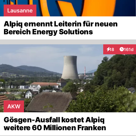
Lausanne
Alpiq ernennt Leiterin für neuen
Bereich Energy Solutions
Artike
18
161d
Interaktionen
AKW
Gösgen-Ausfall kostet Alpiq
weitere 60 Millionen Franken