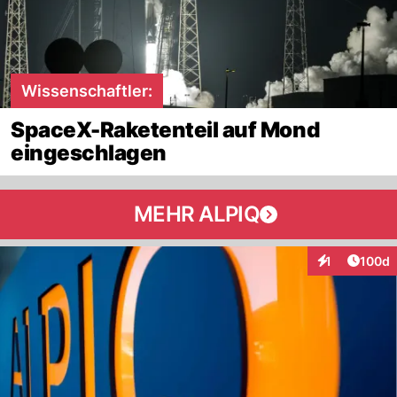
Wissenschaftler:
SpaceX-Raketenteil auf Mond
eingeschlagen
MEHR ALPIQ
Artike
1
100d
Interaktionen