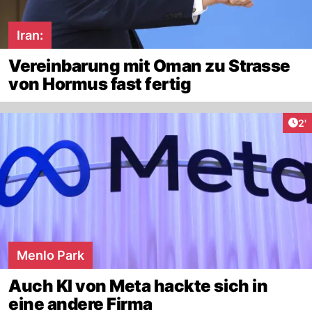
Iran:
Vereinbarung mit Oman zu Strasse
von Hormus fast fertig
Art
2'
Menlo Park
Auch KI von Meta hackte sich in
eine andere Firma