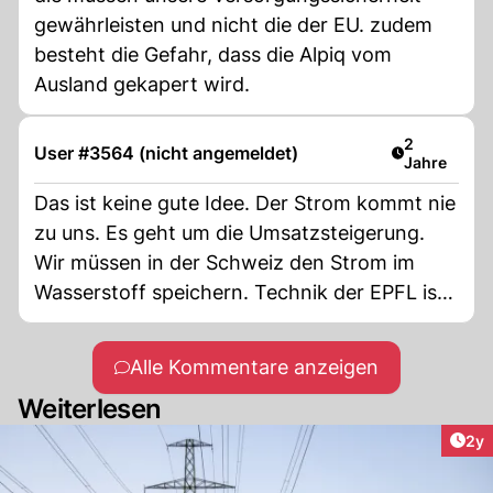
gewährleisten und nicht die der EU. zudem
besteht die Gefahr, dass die Alpiq vom
Ausland gekapert wird.
Artikel verö
2
User #3564 (nicht angemeldet)
Jahre
Das ist keine gute Idee. Der Strom kommt nie
zu uns. Es geht um die Umsatzsteigerung.
Wir müssen in der Schweiz den Strom im
Wasserstoff speichern. Technik der EPFL ist
längst am Markt, nur die Medien haben es
immer noch nicht begriffen.
Alle Kommentare anzeigen
Weiterlesen
Arti
2y