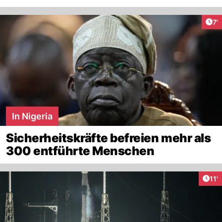
Art
7'
In Nigeria
Sicherheitskräfte befreien mehr als
300 entführte Menschen
Arti
11'