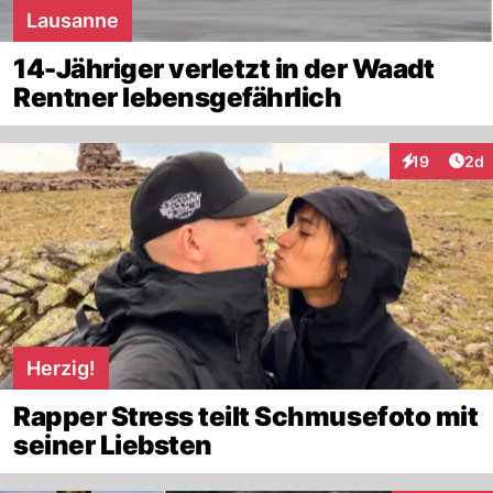
Lausanne
14-Jähriger verletzt in der Waadt
Rentner lebensgefährlich
Arti
19
2d
Interaktione
Herzig!
Rapper Stress teilt Schmusefoto mit
seiner Liebsten