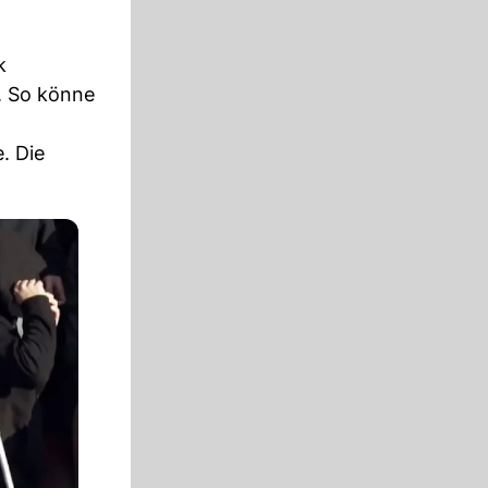
k
. So könne
. Die