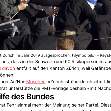
 Zürich im Jahr 2019 ausgesprochen. (Symbolbild) - Keys
aus, dass in der Schweiz rund 60 Risikopersonen au
il davon
entfällt auf den Kanton Zürich, weil Gefährde
können.
hurer An'Nur-
Moschee
. «Zürich ist überdurchschnittli
gsrat unterstütze die PMT-Vorlage deshalb «mit Nach
lfe des Bundes
at Fehr einmal mehr der Meinung seiner Partei. Dies