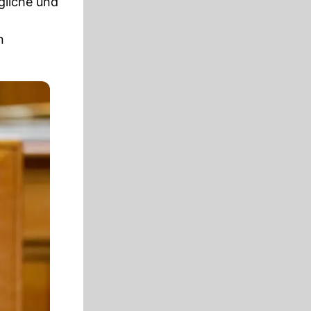
gliche und
n