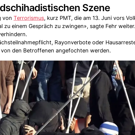
 dschihadistischen Szene
g von
Terrorismus
, kurz PMT, die am 13. Juni vors Vol
l zu einem Gespräch zu zwingen», sagte Fehr weiter
verhindern.
chsteilnahmepflicht, Rayonverbote oder Hausarreste
 von den Betroffenen angefochten werden.