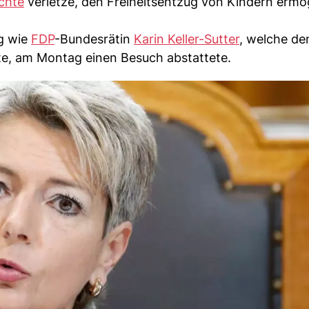
chte
verletze, den Freiheitsentzug von Kindern ermö
ng wie
FDP
-Bundesrätin
Karin Keller-Sutter
, welche de
kte, am Montag einen Besuch abstattete.