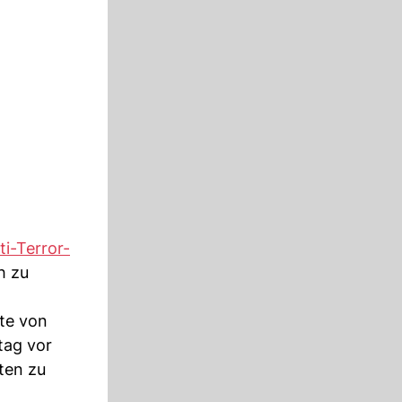
ti-Terror-
h zu
te von
ag vor
ten zu