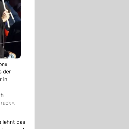
tone
s der
r in
ch
druck».
e lehnt das