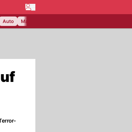
Auto
Matchcenter
Videos
Nau Plus
Lifestyle
uf
Terror-