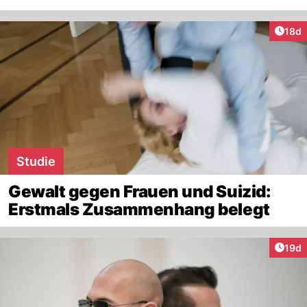
Artik
18d
Studie
Gewalt gegen Frauen und Suizid:
Erstmals Zusammenhang belegt
Artik
19d