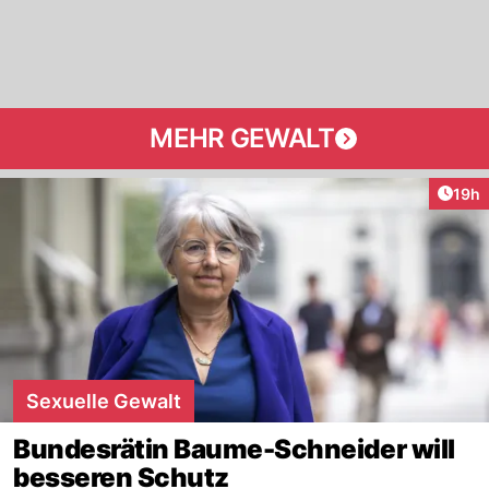
MEHR GEWALT
Artik
19h
Sexuelle Gewalt
Bundesrätin Baume-Schneider will
besseren Schutz