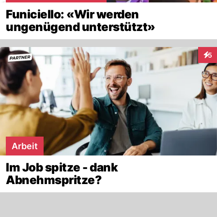
Funiciello: «Wir werden
ungenügend unterstützt»
5
Inte
Arbeit
Im Job spitze - dank
Abnehmspritze?