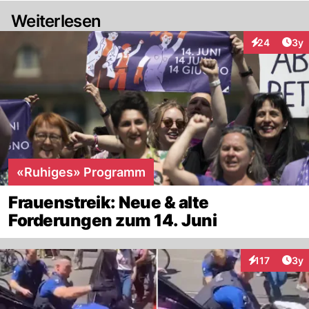
Weiterlesen
Arti
24
3y
Interaktionen
«Ruhiges» Programm
Frauenstreik: Neue & alte
Forderungen zum 14. Juni
Arti
117
3y
Interaktionen