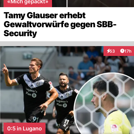
«Mich gepackt»
Tamy Glauser erhebt
Gewaltvorwürfe gegen SBB-
Security
Artik
53
17h
Interaktionen
0:5 in Lugano