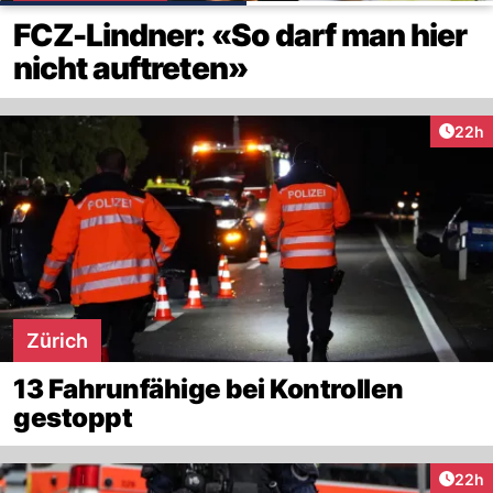
FCZ-Lindner: «So darf man hier
nicht auftreten»
Artik
22h
Zürich
13 Fahrunfähige bei Kontrollen
gestoppt
Artik
22h