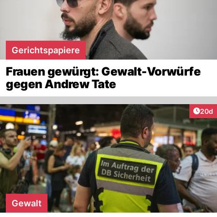
Gerichtspapiere
Frauen gewürgt: Gewalt-Vorwürfe
gegen Andrew Tate
Artik
20d
Gewalt