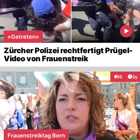
«Getreten»
Zürcher Polizei rechtfertigt Prügel-
Video von Frauenstreik
Arti
95
3y
Interaktionen
Frauenstreiktag Bern