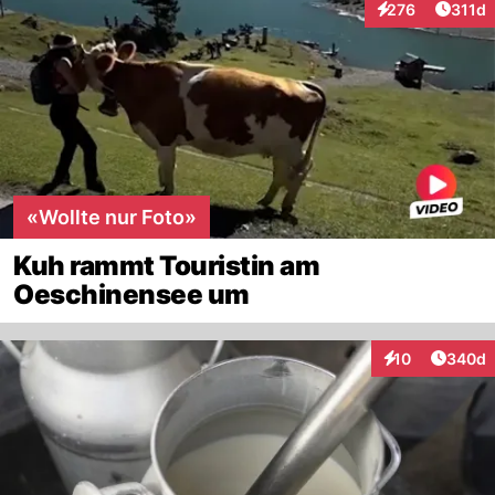
Artike
276
311d
Interaktionen
«Wollte nur Foto»
Kuh rammt Touristin am
Oeschinensee um
Artikel
10
340d
Interaktionen