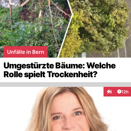
Unfälle in Bern
Umgestürzte Bäume: Welche
Rolle spielt Trockenheit?
Artik
8
12h
Interaktione