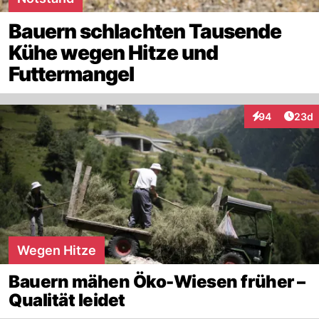
Bauern schlachten Tausende
Kühe wegen Hitze und
Futtermangel
Artik
94
23d
Interaktionen
Wegen Hitze
Bauern mähen Öko-Wiesen früher –
Qualität leidet