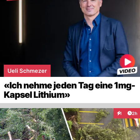
Ueli Schmezer
«Ich nehme jeden Tag eine 1mg-
Kapsel Lithium»
Arti
1
2h
Interaktion