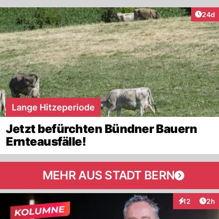
Artik
24d
Lange Hitzeperiode
Jetzt befürchten Bündner Bauern
Ernteausfälle!
MEHR AUS STADT BERN
Arti
12
2h
Interaktione