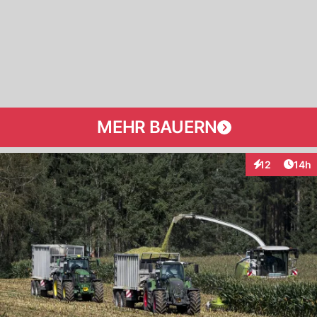
MEHR BAUERN
Artik
12
14h
Interaktionen