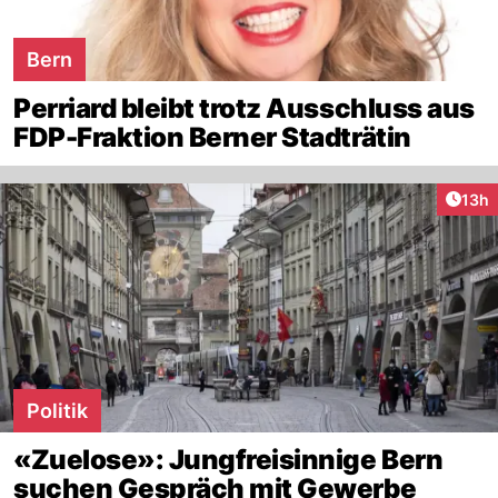
Bern
Perriard bleibt trotz Ausschluss aus
FDP-Fraktion Berner Stadträtin
Artik
13h
Politik
«Zuelose»: Jungfreisinnige Bern
suchen Gespräch mit Gewerbe