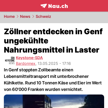
frontpage.
NAU.ch
Home
News
Schweiz
Zöllner entdecken in Genf
ungekühlte
Nahrungsmittel in Laster
Keystone-SDA
Bardonnex
,
13.05.2025 - 17:16
In Genf stoppten Zollbeamte einen
Lebensmitteltransport mit unterbrochener
Kühlkette. Rund 10 Tonnen Käse und Eier im Wert
von 60'000 Franken wurden vernichtet.