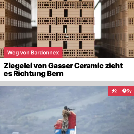
Weg von Bardonnex
Ziegelei von Gasser Ceramic zieht
es Richtung Bern
Arti
2
5y
Interaktion