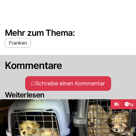
Mehr zum Thema:
Franken
Kommentare
Schreibe einen Kommentar
Weiterlesen
Art
5
1y
Interaktion