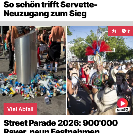
So schön trifft Servette-
Neuzugang zum Sieg
Art
1
1h
Interaktion
Viel Abfall
Street Parade 2026: 900'000
Raver, neun Festnahmen