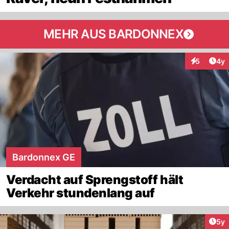
MEHR AUS BARDONNEX
Arti
5
4y
Interaktion
Bardonnex GE
Verdacht auf Sprengstoff hält
Verkehr stundenlang auf
Arti
5y