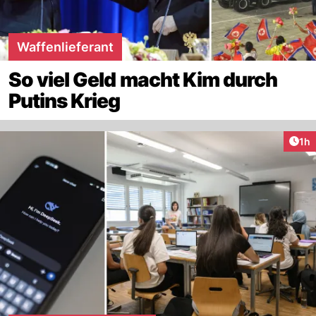
Waffenlieferant
So viel Geld macht Kim durch
Putins Krieg
Art
1h