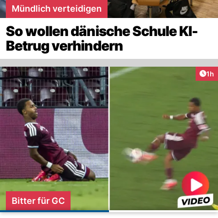
Mündlich verteidigen
So wollen dänische Schule KI-
Betrug verhindern
Art
1h
Bitter für GC