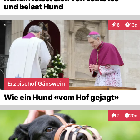
und beisst Hund
Artik
16
13d
Interaktionen
Erzbischof Gänswein
Wie ein Hund «vom Hof gejagt»
Artik
12
20d
Interaktionen