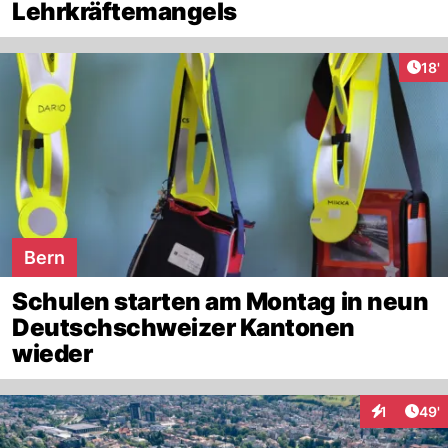
Lehrkräftemangels
Arti
18'
Bern
Schulen starten am Montag in neun
Deutschschweizer Kantonen
wieder
Arti
1
49'
Interaktion