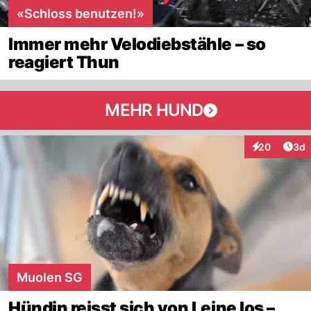
«Schloss benutzen!»
Immer mehr Velodiebstähle – so
reagiert Thun
MEHR HUND
Arti
20
3d
Interaktionen
Muolen SG
Hündin reisst sich von Leine los –