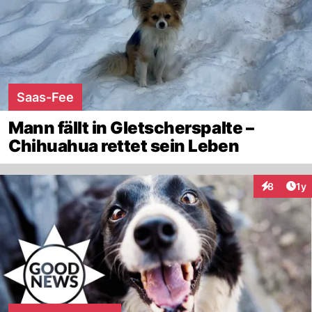
Saas-Fee
Mann fällt in Gletscherspalte –
Chihuahua rettet sein Leben
Art
8
1y
Interaktion