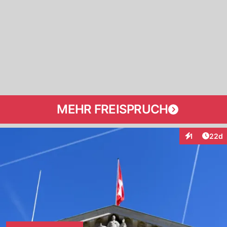
MEHR FREISPRUCH
Artik
1
22d
Interaktione