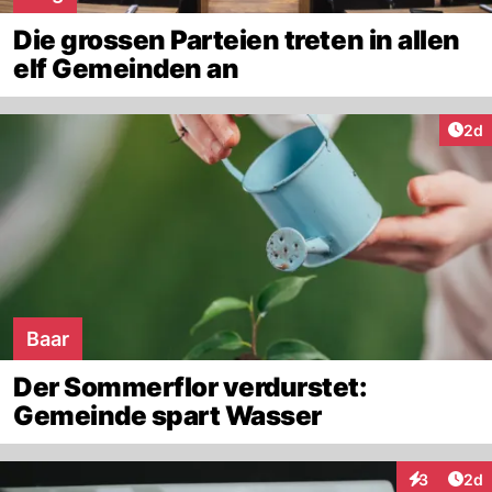
Die grossen Parteien treten in allen
elf Gemeinden an
Arti
2d
Baar
Der Sommerflor verdurstet:
Gemeinde spart Wasser
Arti
3
2d
Interaktion