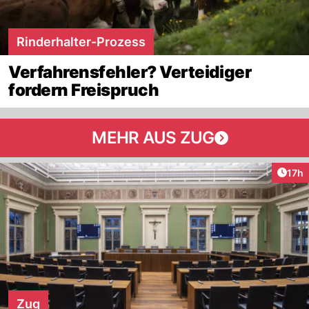
Rinderhalter-Prozess
Verfahrensfehler? Verteidiger
fordern Freispruch
MEHR AUS ZUG
Artik
17h
Zug