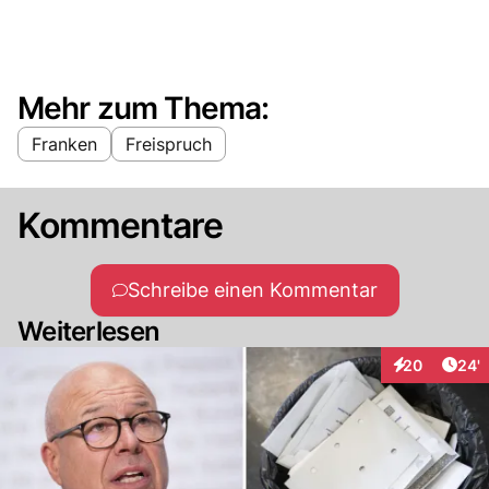
Mehr zum Thema:
Franken
Freispruch
Kommentare
Schreibe einen Kommentar
Weiterlesen
Arti
20
24'
Interaktionen