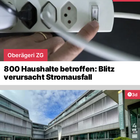
Oberägeri ZG
800 Haushalte betroffen: Blitz
verursacht Stromausfall
Arti
3d