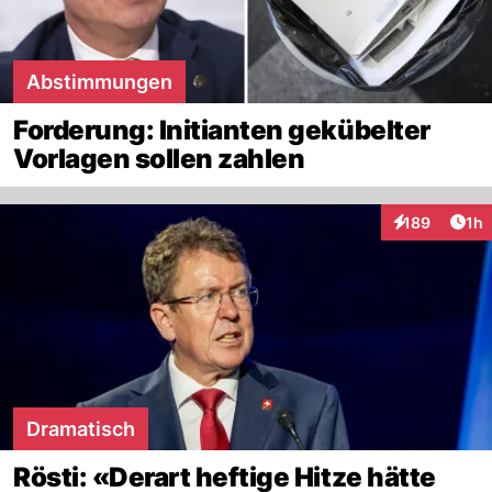
Abstimmungen
Forderung: Initianten gekübelter
Vorlagen sollen zahlen
Art
189
1h
Interaktionen
Dramatisch
Rösti: «Derart heftige Hitze hätte