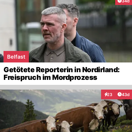
Artik
34d
Belfast
Getötete Reporterin in Nordirland:
Freispruch im Mordprozess
Artik
23
43d
Interaktionen