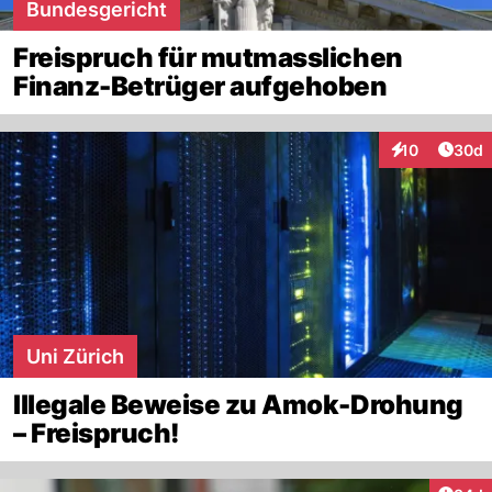
Bundesgericht
Freispruch für mutmasslichen
Finanz-Betrüger aufgehoben
Artik
10
30d
Interaktionen
Uni Zürich
Illegale Beweise zu Amok-Drohung
– Freispruch!