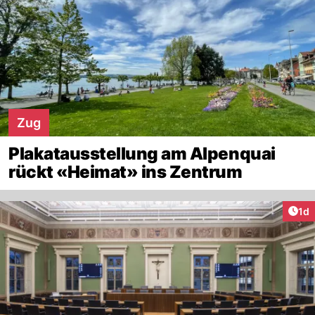
Zug
Plakatausstellung am Alpenquai
rückt «Heimat» ins Zentrum
Art
1d