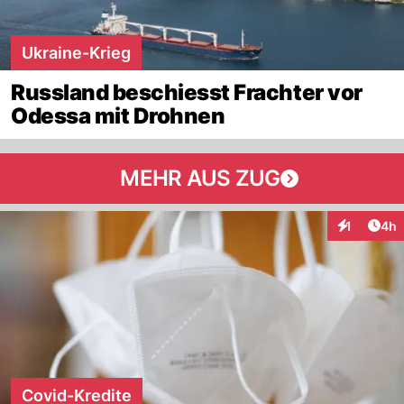
Ukraine-Krieg
Russland beschiesst Frachter vor
Odessa mit Drohnen
MEHR AUS ZUG
Arti
1
4h
Interaktion
Covid-Kredite