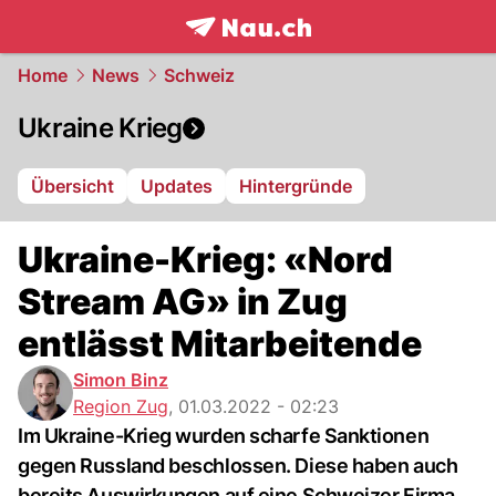
frontpage.
NAU.ch
Home
News
Schweiz
Ukraine Krieg
Übersicht
Updates
Hintergründe
Ukraine-Krieg: «Nord
Stream AG» in Zug
entlässt Mitarbeitende
Simon Binz
Region Zug
,
01.03.2022 - 02:23
Im Ukraine-Krieg wurden scharfe Sanktionen
gegen Russland beschlossen. Diese haben auch
bereits Auswirkungen auf eine Schweizer Firma.