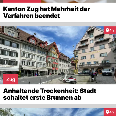
Kanton Zug hat Mehrheit der
Verfahren beendet
Arti
4h
Zug
Anhaltende Trockenheit: Stadt
schaltet erste Brunnen ab
Arti
4h