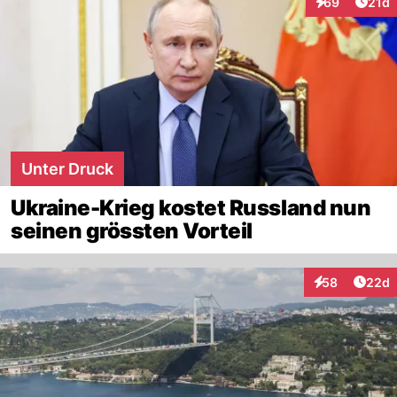
Artik
69
21d
Interaktionen
Unter Druck
Ukraine-Krieg kostet Russland nun
seinen grössten Vorteil
Artik
58
22d
Interaktionen