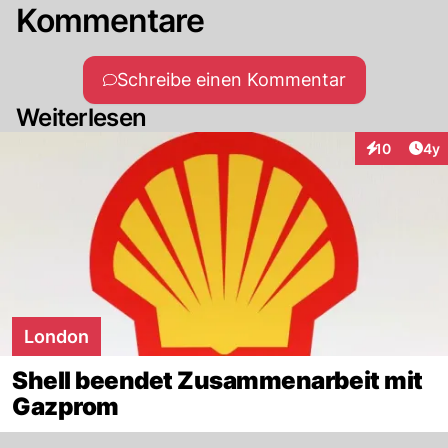
Kommentare
Schreibe einen Kommentar
Weiterlesen
Arti
10
4y
Interaktione
London
Shell beendet Zusammenarbeit mit
Gazprom