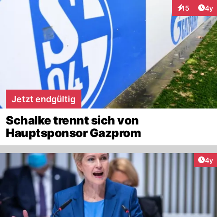
Arti
15
4y
Interaktione
Jetzt endgültig
Schalke trennt sich von
Hauptsponsor Gazprom
Arti
4y