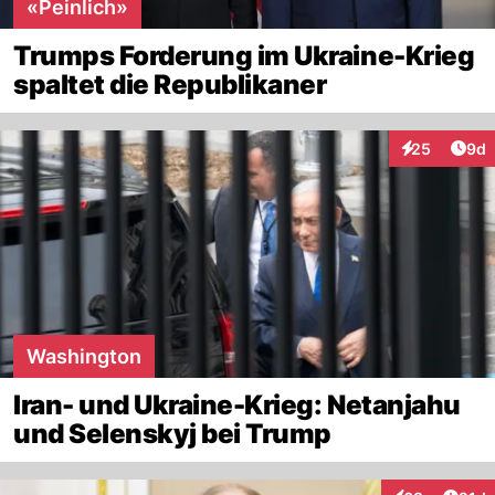
«Peinlich»
Trumps Forderung im Ukraine-Krieg
spaltet die Republikaner
Arti
25
9d
Interaktionen
Washington
Iran- und Ukraine-Krieg: Netanjahu
und Selenskyj bei Trump