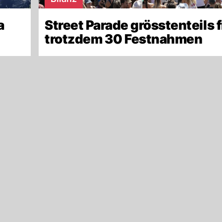
a
Street Parade grösstenteils f
trotzdem 30 Festnahmen