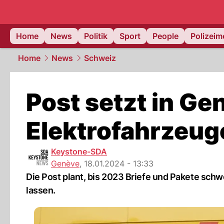
Home
News
Politik
Sport
People
Polizei
Home
News
Schweiz
Post setzt in Gen
Elektrofahrzeug
Keystone-SDA
Genève
,
18.01.2024 - 13:33
Die Post plant, bis 2023 Briefe und Pakete schw
lassen.