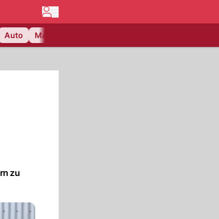
Auto
Matchcenter
Videos
Nau Plus
Lifestyle
rn zu