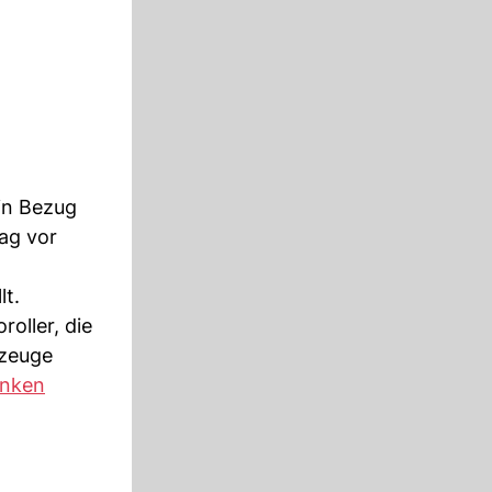
 in Bezug
ag vor
lt.
oller, die
rzeuge
anken