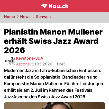
frontpage.
NAU.ch
Home
News
Schweiz
Pianistin Manon Mullener
erhält Swiss Jazz Award
2026
Keystone-SDA
Ascona
,
21.05.2026 - 11:45
Moderner Jazz mit afro-kubanischen Einflüssen:
dafür steht die Solopianistin, Bandleaderin und
Komponistin Manon Mullener. Für ihre Leistungen
erhält sie am 2. Juli im Rahmen des Festivals
JazzAscona den Swiss Jazz Award 2026.