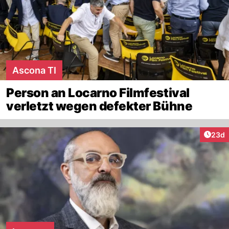
Ascona TI
Person an Locarno Filmfestival
verletzt wegen defekter Bühne
Artik
23d