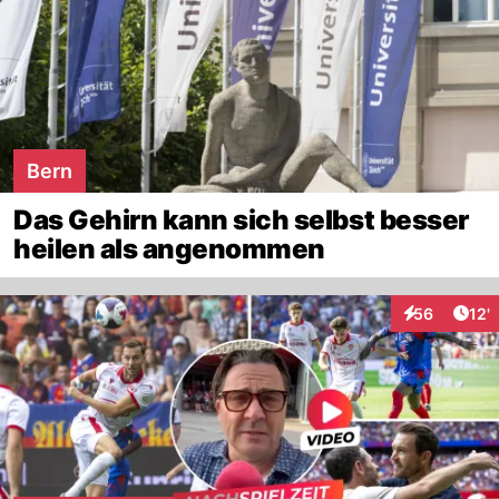
Bern
Das Gehirn kann sich selbst besser
heilen als angenommen
Arti
56
12'
Interaktionen