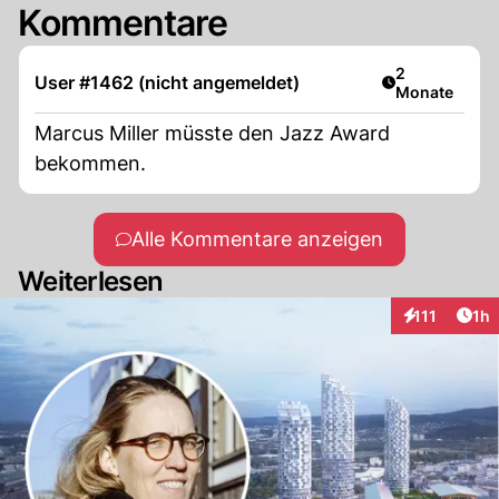
Kommentare
Artikel veröff
2
User #1462 (nicht angemeldet)
Monate
Marcus Miller müsste den Jazz Award
bekommen.
Alle Kommentare anzeigen
Weiterlesen
Art
111
1h
Interaktionen