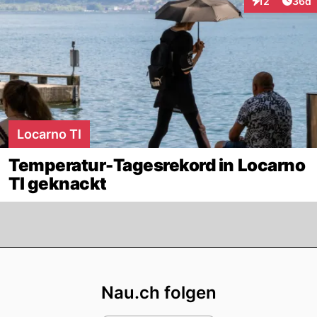
Artik
12
36d
Interaktionen
Locarno TI
Temperatur-Tagesrekord in Locarno
TI geknackt
Footer
Nau.ch folgen