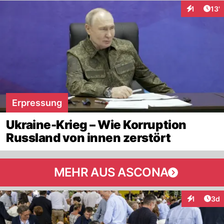
Arti
1
13'
Interaktion
Erpressung
Ukraine-Krieg – Wie Korruption
Russland von innen zerstört
MEHR AUS ASCONA
Arti
1
3d
Interaktion