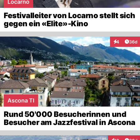
Locarno
Festivalleiter von Locarno stellt sich
gegen ein «Elite»-Kino
Artik
4
36d
Interaktionen
Ascona TI
Rund 50'000 Besucherinnen und
Besucher am Jazzfestival in Ascona