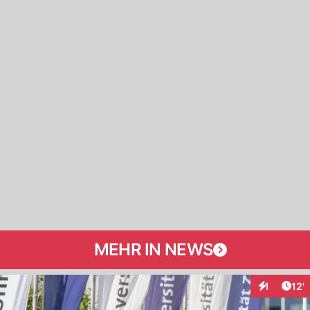
MEHR IN NEWS
Arti
1
12'
Interaktion