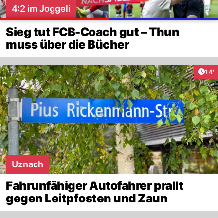
4:2 im Joggeli
Sieg tut FCB-Coach gut – Thun
muss über die Bücher
Arti
14'
Uznach
Fahrunfähiger Autofahrer prallt
gegen Leitpfosten und Zaun