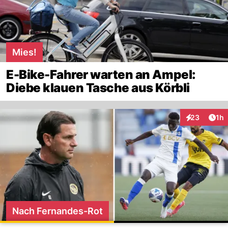
Mies!
E-Bike-Fahrer warten an Ampel:
Diebe klauen Tasche aus Körbli
Art
23
1h
Interaktione
Nach Fernandes-Rot