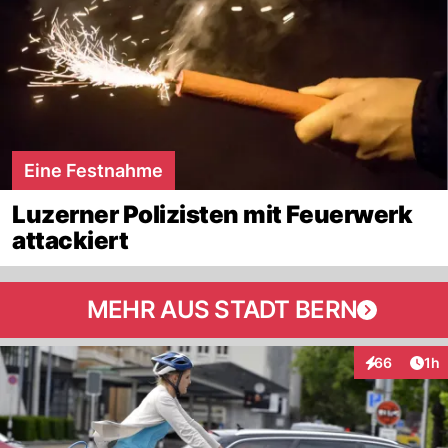
Eine Festnahme
Luzerner Polizisten mit Feuerwerk
attackiert
MEHR AUS STADT BERN
Art
66
1h
Interaktione