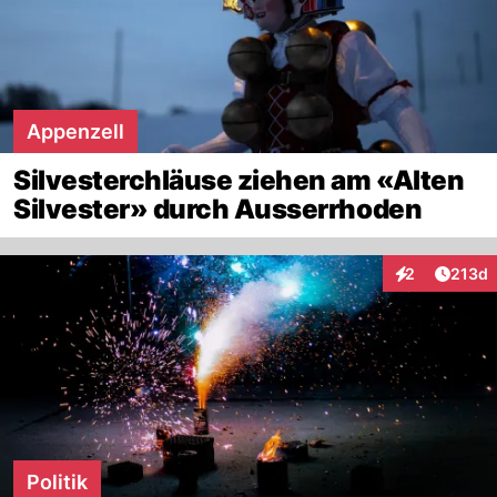
Appenzell
Silvesterchläuse ziehen am «Alten
Silvester» durch Ausserrhoden
Artike
2
213d
Interaktionen
Politik