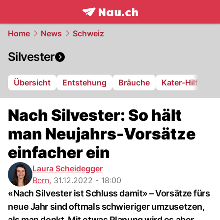
frontpage.
NAU.ch
Home
News
Schweiz
Silvester
Übersicht
Entstehung
Bräuche
Kater-Hilfe
Nach Silvester: So hält
man Neujahrs-Vorsätze
einfacher ein
Laura Scheidegger
Bern
,
31.12.2022 - 18:00
«Nach Silvester ist Schluss damit» – Vorsätze fürs
neue Jahr sind oftmals schwieriger umzusetzen,
als man denkt. Mit etwas Planung wird es aber