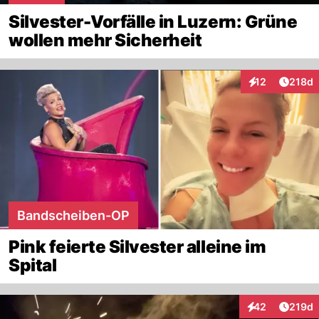
Silvester-Vorfälle in Luzern: Grüne
wollen mehr Sicherheit
Artike
12
218d
Interaktionen
Bandscheiben-OP
Pink feierte Silvester alleine im
Spital
Artike
42
219d
Interaktionen