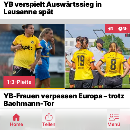
YB verspielt Auswärtssieg in
Lausanne spät
Arti
3
3h
Interaktion
1:3-Pleite
YB-Frauen verpassen Europa – trotz
Bachmann-Tor
Arti
8h
Home
Teilen
Menü