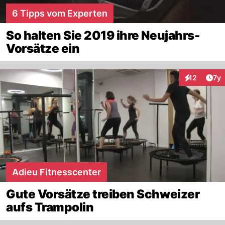
6 Tipps vom Experten
So halten Sie 2019 ihre Neujahrs-
Vorsätze ein
Art
12
7y
Interaktione
Adieu Fitnesscenter
Gute Vorsätze treiben Schweizer
aufs Trampolin