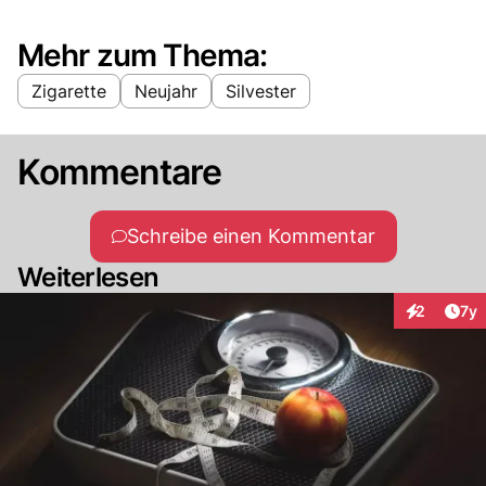
Mehr zum Thema:
Zigarette
Neujahr
Silvester
Kommentare
Schreibe einen Kommentar
Weiterlesen
Art
2
7y
Interaktion