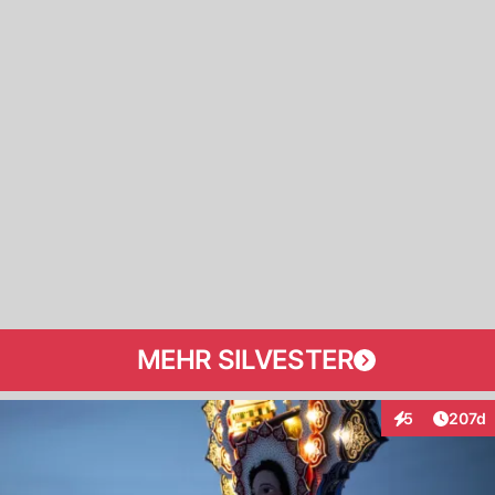
MEHR SILVESTER
Artike
5
207d
Interaktionen