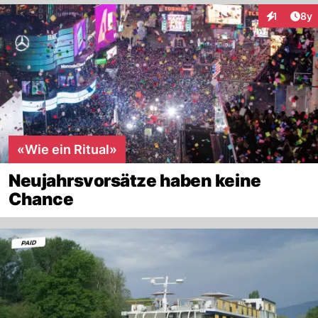
Arti
1
8y
Interaktion
«Wie ein Ritual»
Neujahrsvorsätze haben keine
Chance