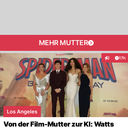
MEHR MUTTER
Artik
2
17h
Interaktione
Los Angeles
Von der Film-Mutter zur KI: Watts