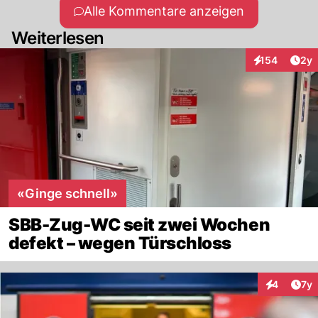
Alle Kommentare anzeigen
Weiterlesen
Arti
154
2y
Interaktionen
«Ginge schnell»
SBB-Zug-WC seit zwei Wochen
defekt – wegen Türschloss
Art
4
7y
Interaktion