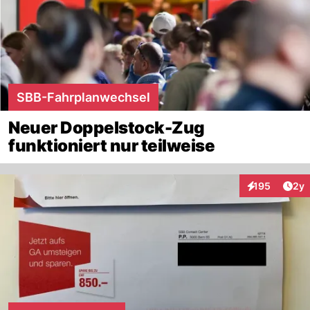
SBB-Fahrplanwechsel
Neuer Doppelstock-Zug
funktioniert nur teilweise
Arti
195
2y
Interaktionen