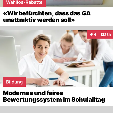
Wahllos-Rabatte
«Wir befürchten, dass das GA
unattraktiv werden soll»
Artik
14
23h
Interaktionen
Bildung
Modernes und faires
Bewertungssystem im Schulalltag