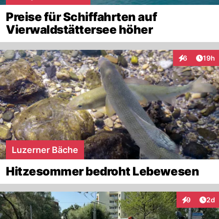
Preise für Schiffahrten auf
Vierwaldstättersee höher
Artik
6
19h
Interaktione
Luzerner Bäche
Hitzesommer bedroht Lebewesen
Arti
9
2d
Interaktion