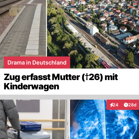
Drama in Deutschland
Zug erfasst Mutter (†26) mit
Kinderwagen
Artik
24
28d
Interaktionen