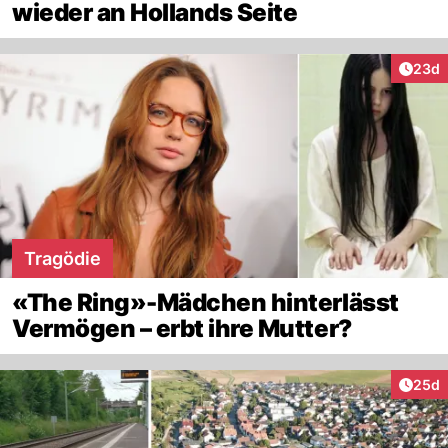
wieder an Hollands Seite
Artik
23d
Tragödie
«The Ring»-Mädchen hinterlässt
Vermögen – erbt ihre Mutter?
Artik
25d