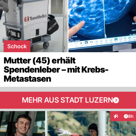
Schock
Mutter (45) erhält
Spendenleber – mit Krebs-
Metastasen
MEHR AUS STADT LUZERN
Arti
1
8h
Interaktion