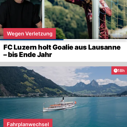
Wegen Verletzung
FC Luzern holt Goalie aus Lausanne
– bis Ende Jahr
Artik
18h
Fahrplanwechsel