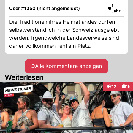
Artikel ver
1
User #1350 (nicht angemeldet)
Jahr
Die Traditionen ihres Heimatlandes dürfen
selbstverständlich in der Schweiz ausgelebt
werden. Irgendwelche Landesverweise sind
daher vollkommen fehl am Platz.
Alle Kommentare anzeigen
Weiterlesen
Art
712
1h
Interaktionen