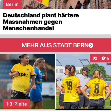
Berlin
Deutschland plant härtere
Massnahmen gegen
Menschenhandel
MEHR AUS STADT BERN
Art
2
1h
Interaktion
1:3-Pleite