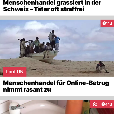
Menschenhandel grassiert in der
Schweiz – Täter oft straffrei
Artik
11d
Laut UN
Menschenhandel für Online-Betrug
nimmt rasant zu
Artik
2
44d
Interaktionen