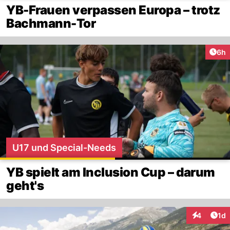
YB-Frauen verpassen Europa – trotz
Bachmann-Tor
Arti
6h
U17 und Special-Needs
YB spielt am Inclusion Cup – darum
geht's
Art
4
1d
Interaktion