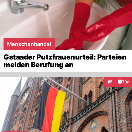
Menschenhandel
Gstaader Putzfrauenurteil: Parteien
melden Berufung an
Artik
5
73d
Interaktionen