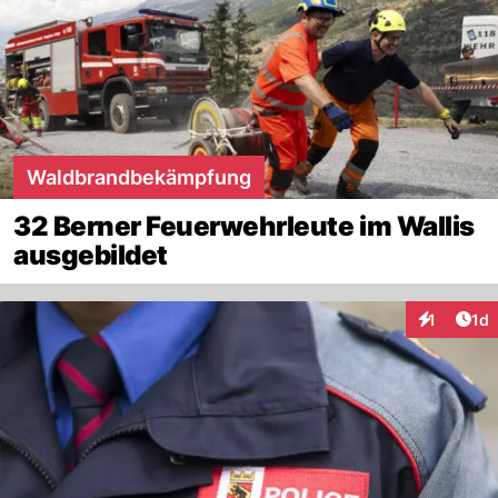
Waldbrandbekämpfung
32 Berner Feuerwehrleute im Wallis
ausgebildet
Art
1
1d
Interaktion