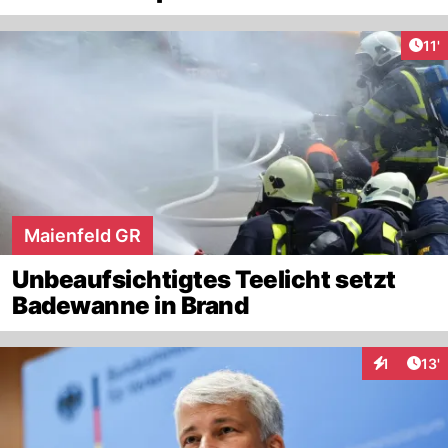
Arti
11'
Maienfeld GR
Unbeaufsichtigtes Teelicht setzt
Badewanne in Brand
Arti
1
13'
Interaktion