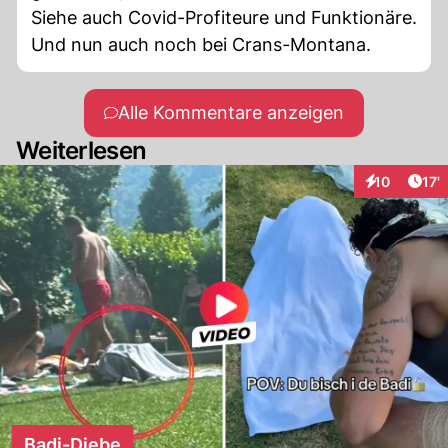
Siehe auch Covid-Profiteure und Funktionäre.
Und nun auch noch bei Crans-Montana.
Alle Kommentare anzeigen
Weiterlesen
Arti
10
17'
Interaktione
Badi-Diebe