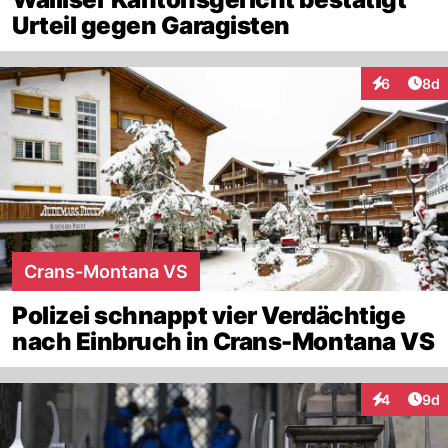
Urteil gegen Garagisten
Arti
6
8d
Interaktion
Crans-Montana VS
Polizei schnappt vier Verdächtige
nach Einbruch in Crans-Montana VS
Arti
4
9d
Interaktion