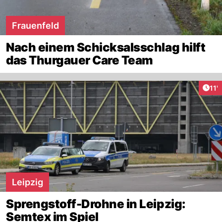
Frauenfeld
Nach einem Schicksalsschlag hilft
das Thurgauer Care Team
Arti
11'
Leipzig
Sprengstoff-Drohne in Leipzig:
Semtex im Spiel