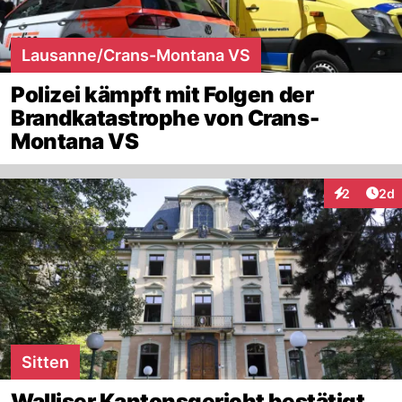
Lausanne/Crans-Montana VS
Polizei kämpft mit Folgen der
Brandkatastrophe von Crans-
Montana VS
Arti
2
2d
Interaktion
Sitten
Walliser Kantonsgericht bestätigt