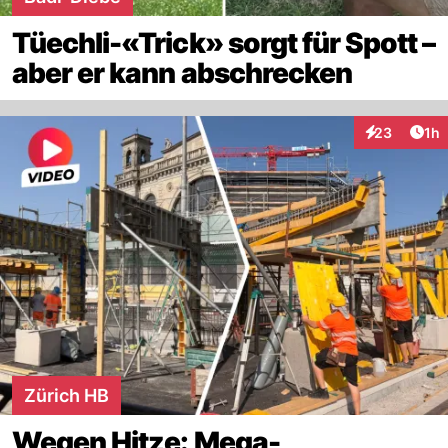
Tüechli-«Trick» sorgt für Spott –
aber er kann abschrecken
Art
23
1h
Interaktione
Zürich HB
Wegen Hitze: Mega-