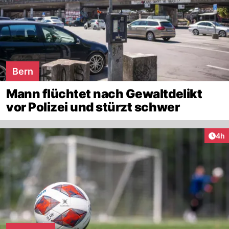
Bern
Mann flüchtet nach Gewaltdelikt
vor Polizei und stürzt schwer
Arti
4h