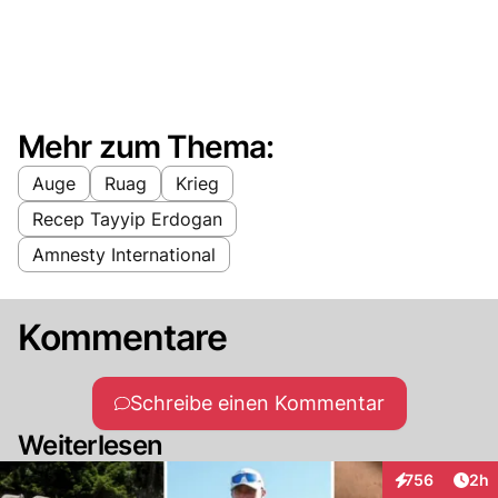
Mehr zum Thema:
Auge
Ruag
Krieg
Recep Tayyip Erdogan
Amnesty International
Kommentare
Schreibe einen Kommentar
Weiterlesen
Arti
756
2h
Interaktionen