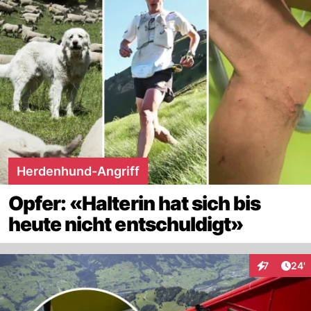
Herdenhund-Angriff
Opfer: «Halterin hat sich bis
heute nicht entschuldigt»
Arti
7
24'
Interaktione