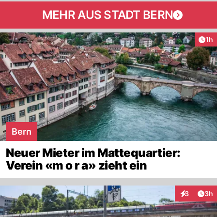
MEHR AUS STADT BERN
Art
1h
Bern
Neuer Mieter im Mattequartier:
Verein «m o r a» zieht ein
Arti
3
3h
Interaktion