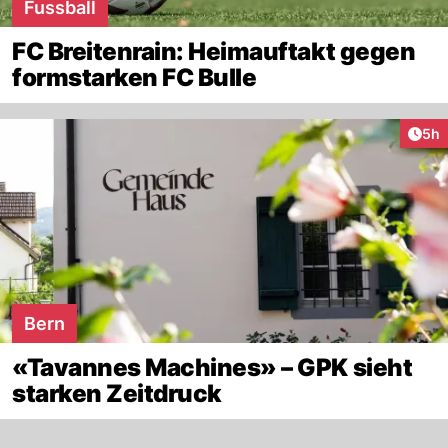
Fussball
FC Breitenrain: Heimauftakt gegen
formstarken FC Bulle
Arti
5h
Bern
«Tavannes Machines» – GPK sieht
starken Zeitdruck