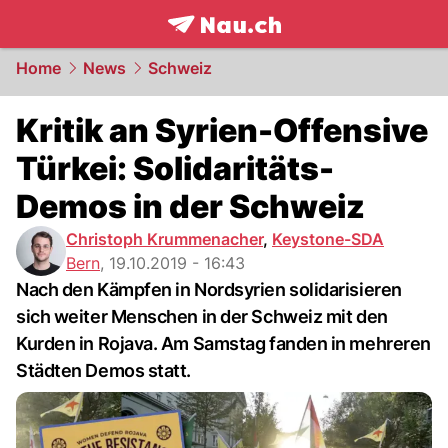
frontpage.
NAU.ch
Home
News
Schweiz
Kritik an Syrien-Offensive
Türkei: Solidaritäts-
Demos in der Schweiz
Christoph Krummenacher
,
Keystone-SDA
Bern
,
19.10.2019 - 16:43
Nach den Kämpfen in Nordsyrien solidarisieren
sich weiter Menschen in der Schweiz mit den
Kurden in Rojava. Am Samstag fanden in mehreren
Städten Demos statt.