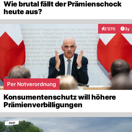
Wie brutal fällt der Prämienschock
heute aus?
Arti
2'070
3y
Interaktionen
Per Notverordnung
Konsumentenschutz will höhere
Prämienverbilligungen