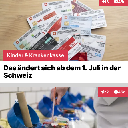
Artik
13
45d
Interaktionen
Kinder & Krankenkasse
Das ändert sich ab dem 1. Juli in der
Schweiz
Artik
22
45d
Interaktionen