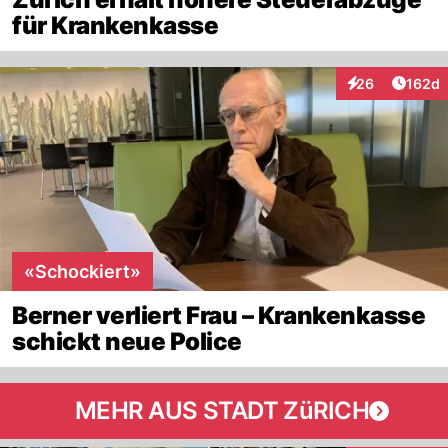
für Krankenkasse
Artike
26
162d
Interaktionen
«Schockiert»
Berner verliert Frau – Krankenkasse
schickt neue Police
MEHR AUS STADT ZüRICH