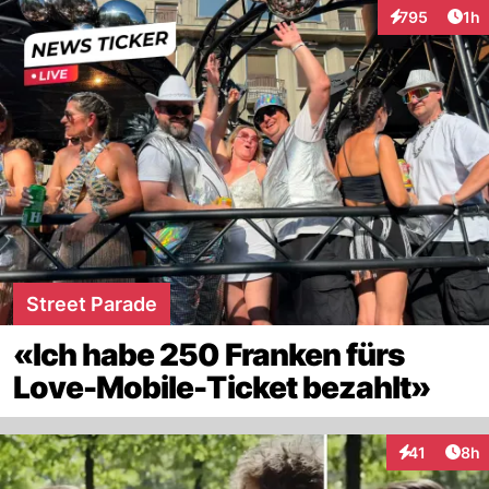
Art
795
1h
Interaktionen
Street Parade
«Ich habe 250 Franken fürs
Love-Mobile-Ticket bezahlt»
Arti
41
8h
Interaktione