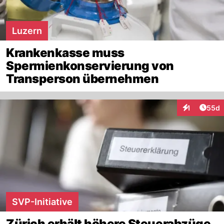
Luzern
Krankenkasse muss
Spermienkonservierung von
Transperson übernehmen
Artik
1
55d
Interaktione
SVP-Initiative
Zürich erhält höhere Steuerabzüge