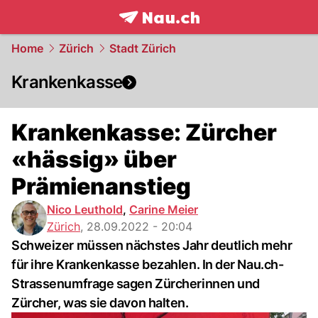
frontpage.
NAU.ch
Home
Zürich
Stadt Zürich
Krankenkasse
Krankenkasse: Zürcher
«hässig» über
Prämienanstieg
Nico Leuthold
,
Carine Meier
Zürich
,
28.09.2022 - 20:04
Schweizer müssen nächstes Jahr deutlich mehr
für ihre Krankenkasse bezahlen. In der Nau.ch-
Strassenumfrage sagen Zürcherinnen und
Zürcher, was sie davon halten.