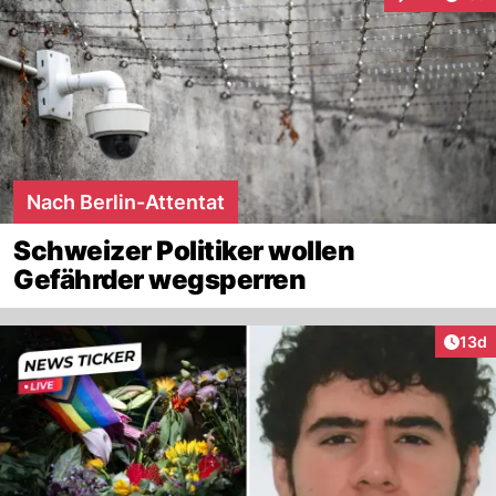
Interaktionen
Nach Berlin-Attentat
Schweizer Politiker wollen
Gefährder wegsperren
Artik
13d