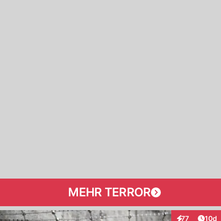
MEHR TERROR
Artik
77
10d