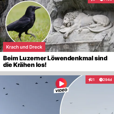
Interaktionen
Krach und Dreck
Beim Luzerner Löwendenkmal sind
die Krähen los!
Artikel
21
294d
Interaktionen