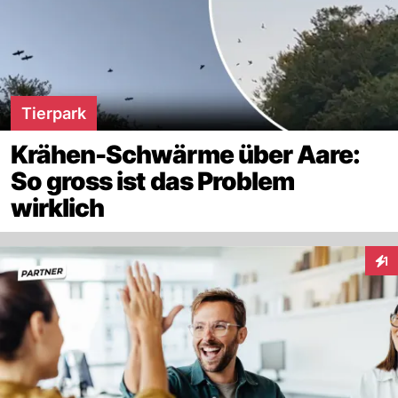
Tierpark
Krähen-Schwärme über Aare:
So gross ist das Problem
wirklich
1
Inte