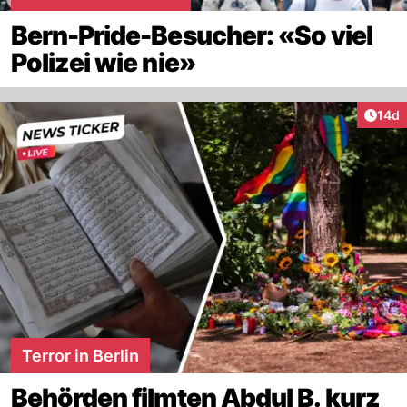
Bern-Pride-Besucher: «So viel
Polizei wie nie»
Artik
14d
Terror in Berlin
Behörden filmten Abdul B. kurz