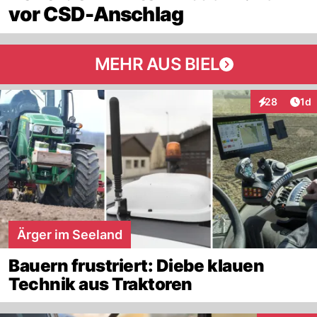
vor CSD-Anschlag
MEHR AUS BIEL
Art
28
1d
Interaktione
Ärger im Seeland
Bauern frustriert: Diebe klauen
Technik aus Traktoren