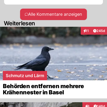
Alle Kommentare anzeigen
Weiterlesen
Artikel
11
245d
Interaktionen
Schmutz und Lärm
Behörden entfernen mehrere
Krähennester in Basel
Artike
9
146d