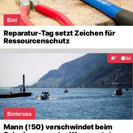
Biel
Reparatur-Tag setzt Zeichen für
Ressourcenschutz
Arti
7
3d
Interaktion
Bielersee
Mann (†50) verschwindet beim