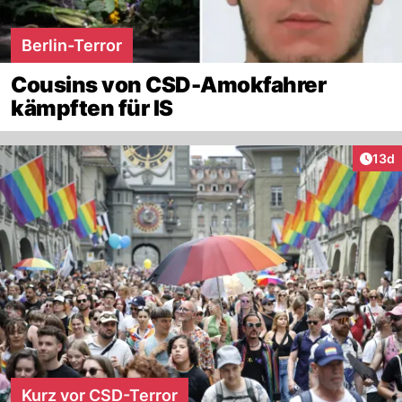
Berlin-Terror
Cousins von CSD-Amokfahrer
kämpften für IS
Artik
13d
Kurz vor CSD-Terror