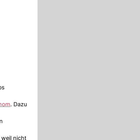
bs
nom
. Dazu
en
weil nicht