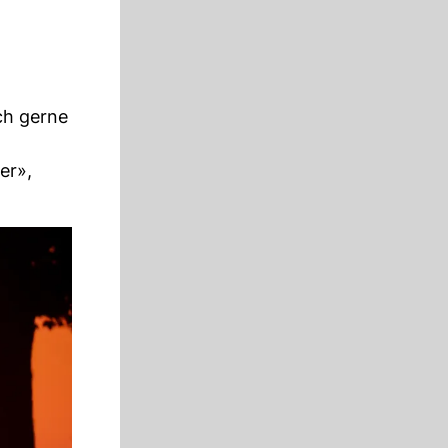
ch gerne
er»,