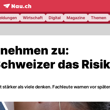
frontpage.
NAU.ch
meldungen
Wirtschaft
Digital
Magazine
Themen
 nehmen zu:
chweizer das Risi
 stärker als viele denken. Fachleute warnen vor späte