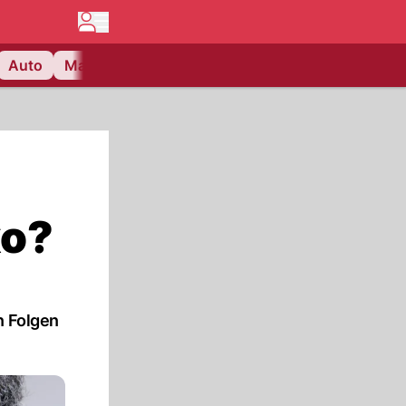
Auto
Matchcenter
Videos
Nau Plus
Lifestyle
ko?
n Folgen