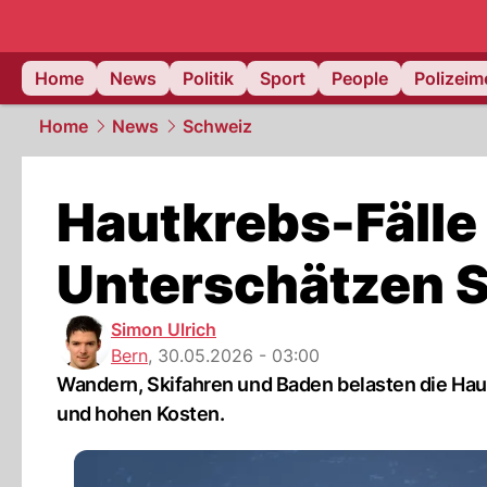
Home
News
Politik
Sport
People
Polizei
Home
News
Schweiz
Hautkrebs-Fälle
Unterschätzen S
Simon Ulrich
Bern
,
30.05.2026 - 03:00
Wandern, Skifahren und Baden belasten die Haut
und hohen Kosten.