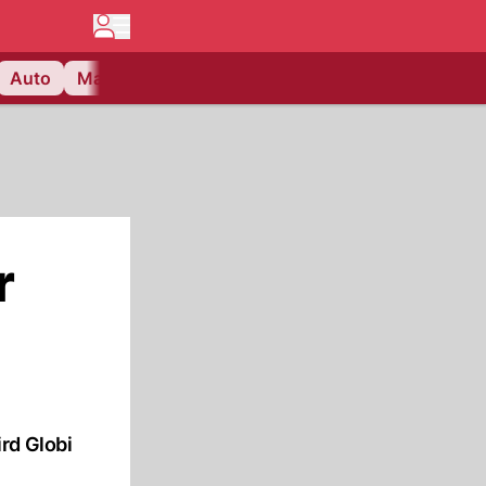
Auto
Matchcenter
Videos
Nau Plus
Lifestyle
r
rd Globi