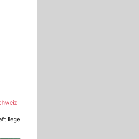
chweiz
ft liege