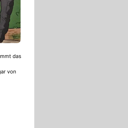
tammt das
gar von