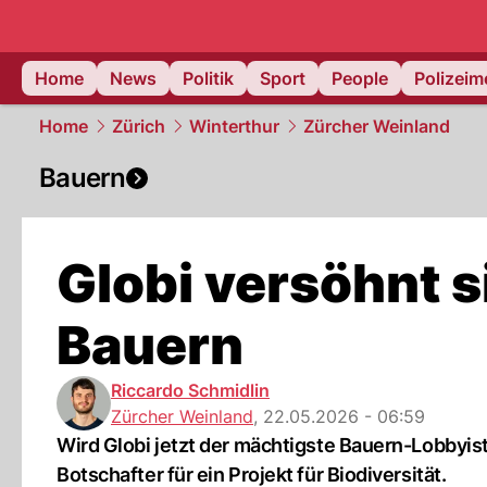
Home
News
Politik
Sport
People
Polizei
Home
Zürich
Winterthur
Zürcher Weinland
Bauern
Globi versöhnt s
Bauern
Riccardo Schmidlin
Zürcher Weinland
,
22.05.2026 - 06:59
Wird Globi jetzt der mächtigste Bauern-Lobbyis
Botschafter für ein Projekt für Biodiversität.