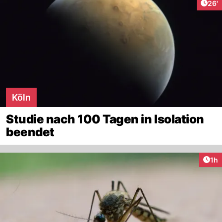
Arti
26'
Köln
Studie nach 100 Tagen in Isolation
beendet
Art
1h