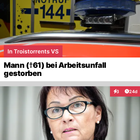
In Troistorrents VS
Mann (†61) bei Arbeitsunfall
gestorben
Artik
3
24d
Interaktionen