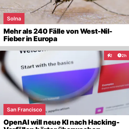
Solna
Mehr als 240 Fälle von West-Nil-
Fieber in Europa
Arti
2
2h
Interaktion
San Francisco
OpenAI will neue KI nach Hacking-