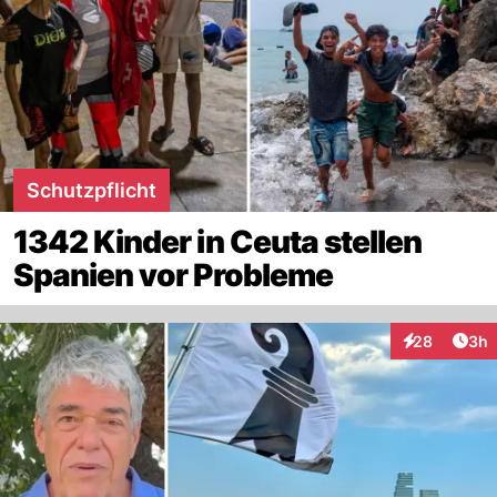
Schutzpflicht
1342 Kinder in Ceuta stellen
Spanien vor Probleme
Arti
28
3h
Interaktionen