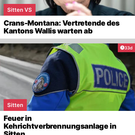
Sitten VS
Crans-Montana: Vertretende des
Kantons Wallis warten ab
Artik
33d
Sitten
Feuer in
Kehrichtverbrennungsanlage in
Sitten