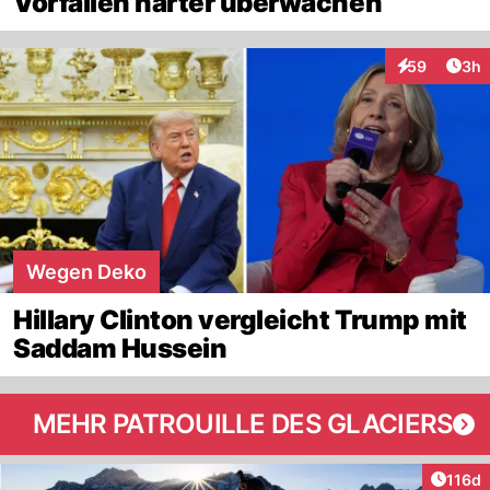
Vorfällen härter überwachen
Arti
59
3h
Interaktionen
Wegen Deko
Hillary Clinton vergleicht Trump mit
Saddam Hussein
MEHR PATROUILLE DES GLACIERS
Artike
116d