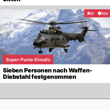
Artik
83
35d
Interaktionen
Super-Puma-Einsatz
Sieben Personen nach Waffen-
Diebstahl festgenommen
Footer