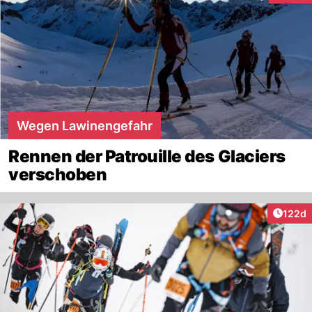
Wegen Lawinengefahr
Rennen der Patrouille des Glaciers
verschoben
Artike
122d