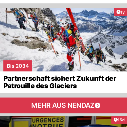
Art
1y
Bis 2034
Partnerschaft sichert Zukunft der
Patrouille des Glaciers
MEHR AUS NENDAZ
Artik
15d