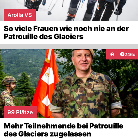
Arolla VS
So viele Frauen wie noch nie an der
Patrouille des Glaciers
Artikel
1
246d
Interaktionen
99 Plätze
Mehr Teilnehmende bei Patrouille
des Glaciers zugelassen