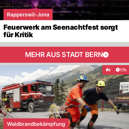
Rapperswil-Jona
Feuerwerk am Seenachtfest sorgt
für Kritik
MEHR AUS STADT BERN
Artik
4
17h
Interaktione
Waldbrandbekämpfung