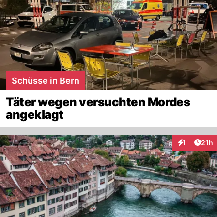
Schüsse in Bern
Täter wegen versuchten Mordes
angeklagt
Artik
1
21h
Interaktione