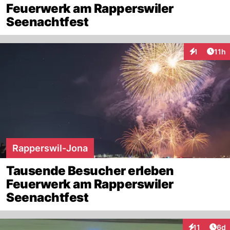
Feuerwerk am Rapperswiler
Seenachtfest
Artik
1
11h
Interaktione
Rapperswil-Jona
Tausende Besucher erleben
Feuerwerk am Rapperswiler
Seenachtfest
Arti
11
6d