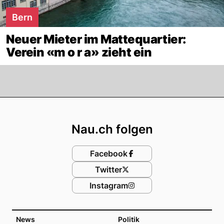
Bern
Neuer Mieter im Mattequartier:
Verein «m o r a» zieht ein
Footer
Nau.ch folgen
Facebook
Twitter
Instagram
News
Politik