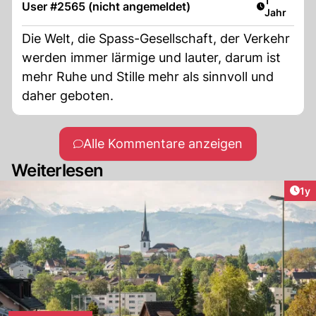
verboten.
1
User #2565 (nicht angemeldet)
Jahr
Die Welt, die Spass-Gesellschaft, der Verkehr
werden immer lärmige und lauter, darum ist
mehr Ruhe und Stille mehr als sinnvoll und
daher geboten.
Alle Kommentare anzeigen
Weiterlesen
Art
1y