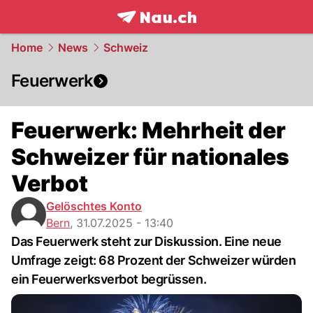
frontpage.
NAU.ch
Home
News
Schweiz
Feuerwerk
Feuerwerk: Mehrheit der
Schweizer für nationales
Verbot
Gelöschtes Konto
Bern
,
31.07.2025 - 13:40
Das Feuerwerk steht zur Diskussion. Eine neue
Umfrage zeigt: 68 Prozent der Schweizer würden
ein Feuerwerksverbot begrüssen.