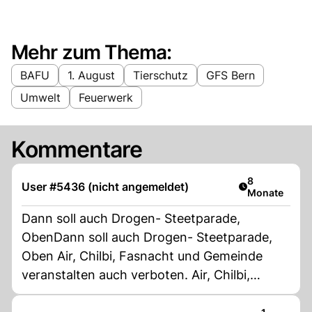
Mehr zum Thema:
BAFU
1. August
Tierschutz
GFS Bern
Umwelt
Feuerwerk
Kommentare
Artikel veröff
8
User #5436 (nicht angemeldet)
Monate
Dann soll auch Drogen- Steetparade,
ObenDann soll auch Drogen- Steetparade,
Oben Air, Chilbi, Fasnacht und Gemeinde
veranstalten auch verboten. Air, Chilbi,
Fasnacht und Gemeinde veranstalten auch
Artikel ver