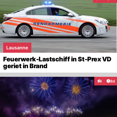
Interaktione
Lausanne
Feuerwerk-Lastschiff in St-Prex VD
geriet in Brand
Arti
8
8d
Interaktion