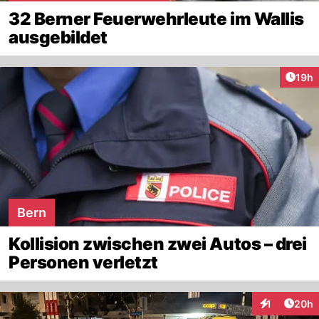
32 Berner Feuerwehrleute im Wallis
ausgebildet
Artik
19h
Bern
Kollision zwischen zwei Autos – drei
Personen verletzt
Artik
1
20h
Interaktione