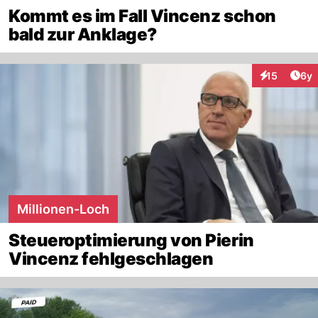
Kommt es im Fall Vincenz schon
bald zur Anklage?
Arti
15
6y
Interaktione
Millionen-Loch
Steueroptimierung von Pierin
Vincenz fehlgeschlagen