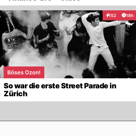
Artik
152
18h
Interaktionen
Böses Ozon!
So war die erste Street Parade in
Zürich
Footer