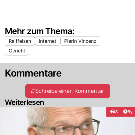
Mehr zum Thema:
Raiffeisen
Internet
Pierin Vincenz
Gericht
Kommentare
Schreibe einen Kommentar
Weiterlesen
Arti
43
6y
Interaktionen