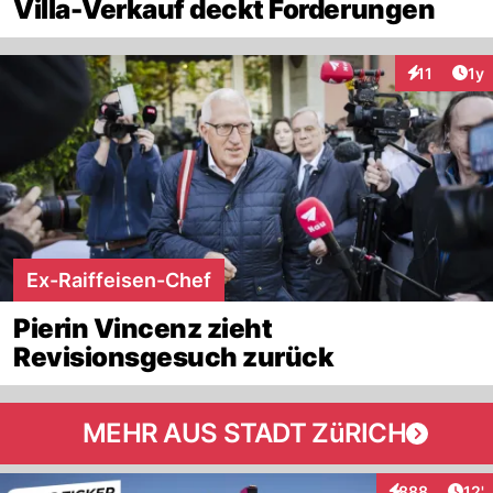
Villa-Verkauf deckt Forderungen
Art
11
1y
Interaktione
Ex-Raiffeisen-Chef
Pierin Vincenz zieht
Revisionsgesuch zurück
MEHR AUS STADT ZüRICH
Arti
888
12'