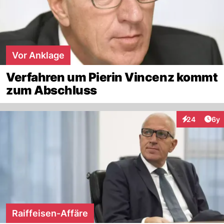
Vor Anklage
Verfahren um Pierin Vincenz kommt
zum Abschluss
Arti
24
6y
Interaktionen
Raiffeisen-Affäre