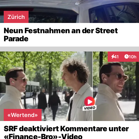
Zürich
Neun Festnahmen an der Street
Parade
Artik
41
10h
Interaktionen
«Wertend»
SRF deaktiviert Kommentare unter
«Finance-Bro»-Video