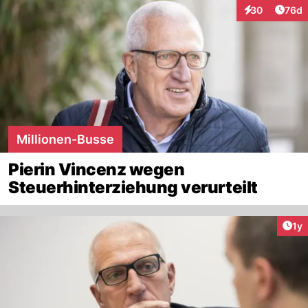
Artik
30
76d
Interaktionen
Millionen-Busse
Pierin Vincenz wegen
Steuerhinterziehung verurteilt
Art
1y