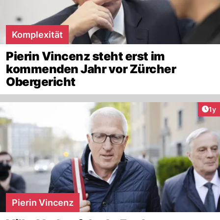
Komplexität
Pierin Vincenz steht erst im
kommenden Jahr vor Zürcher
Obergericht
Art
1y
Pierin Vincenz