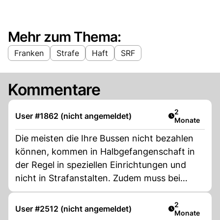
Mehr zum Thema:
Franken
Strafe
Haft
SRF
Kommentare
Artikel veröff
2
User #1862 (nicht angemeldet)
Monate
Die meisten die Ihre Bussen nicht bezahlen
können, kommen in Halbgefangenschaft in
der Regel in speziellen Einrichtungen und
nicht in Strafanstalten. Zudem muss bei
dieser Massiv wachsendenen Bevölkerung
sowieso zusätzliche Strafanstalten gebaut
Artikel veröff
2
User #2512 (nicht angemeldet)
Monate
werden. Und Nein bei uns wird niemand