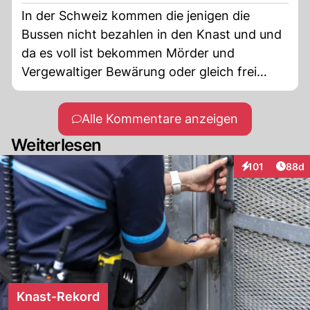
schnell eingesperrt, die Strafen sind viel
In der Schweiz kommen die jenigen die
milder als in den 1980er Jahren. Richte
Bussen nicht bezahlen in den Knast und und
Urteilen meist im unteren Drittel der mögliche
da es voll ist bekommen Mörder und
Strafhöhe.
Vergewaltiger Bewärung oder gleich frei
Spruch mit der Ermanung das ja nicht noch
mal zu machen
Alle Kommentare anzeigen
Weiterlesen
Artik
101
88d
Interaktionen
Knast-Rekord