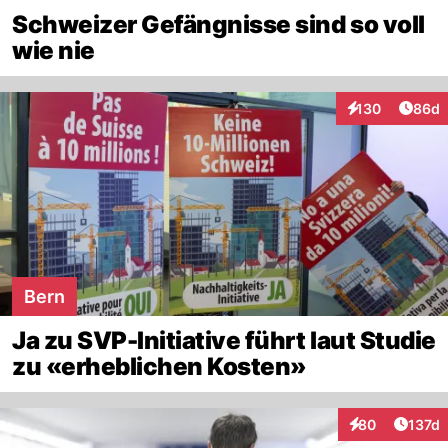
Schweizer Gefängnisse sind so voll
wie nie
Artik
130
86d
Interaktionen
Bern
Ja zu SVP-Initiative führt laut Studie
zu «erheblichen Kosten»
Artike
80
137d
Interaktionen