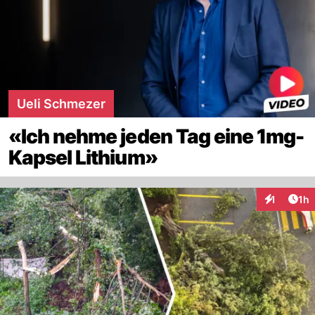
Ueli Schmezer
«Ich nehme jeden Tag eine 1mg-
Kapsel Lithium»
Art
1
1h
Interaktion