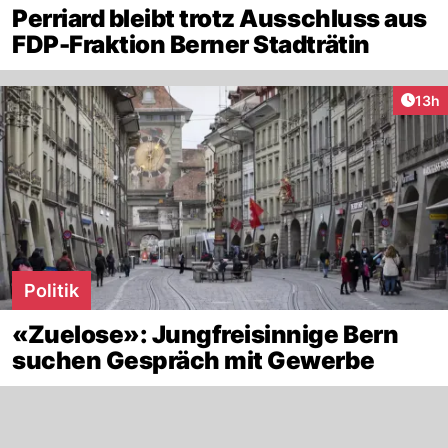
Perriard bleibt trotz Ausschluss aus
FDP-Fraktion Berner Stadträtin
Artik
13h
Politik
«Zuelose»: Jungfreisinnige Bern
suchen Gespräch mit Gewerbe