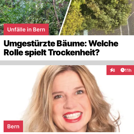
Unfälle in Bern
Umgestürzte Bäume: Welche
Rolle spielt Trockenheit?
Artik
8
11h
Interaktione
Bern