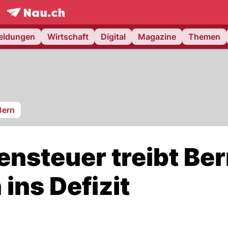
frontpage.
NAU.ch
meldungen
Wirtschaft
Digital
Magazine
Themen
Bern
hensteuer treibt Be
ins Defizit