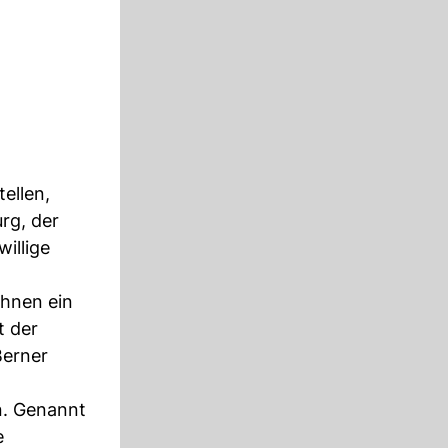
tellen,
rg, der
illige
ihnen ein
t der
Berner
n. Genannt
e