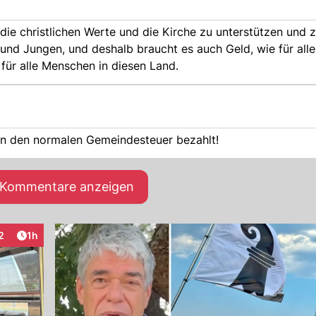
ie christlichen Werte und die Kirche zu unterstützen und 
n und Jungen, und deshalb braucht es auch Geld, wie für all
n für alle Menschen in diesen Land.
on den normalen Gemeindesteuer bezahlt!
e Kommentare anzeigen
Artikel veröffentlicht:
2
1h
raktionen