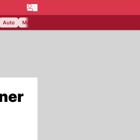
Auto
Matchcenter
Videos
Nau Plus
Lifestyle
rner