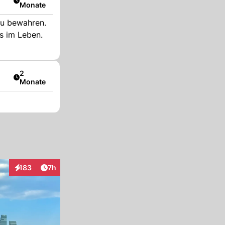
Monate
zu bewahren.
es im Leben.
Artikel veröffentlicht:
2
Monate
Artikel veröffentlicht:
183
7h
Interaktionen