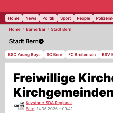
Home
News
Politik
Sport
People
Polizei
Home
BärnerBär
Stadt Bern
Stadt Bern
BSC Young Boys
SC Bern
FC Breitenrain
BSV 
Freiwillige Kirc
Kirchgemeinden 
Keystone-SDA Regional
Bern
,
14.05.2026 - 09:41