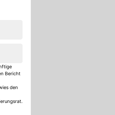
nftige
en Bericht
ies den
ierungsrat.