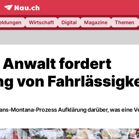
frontpage.
NAU.ch
meldungen
Wirtschaft
Digital
Magazine
Themen
Anwalt fordert
g von Fahrlässigke
rans-Montana-Prozess Aufklärung darüber, was eine V