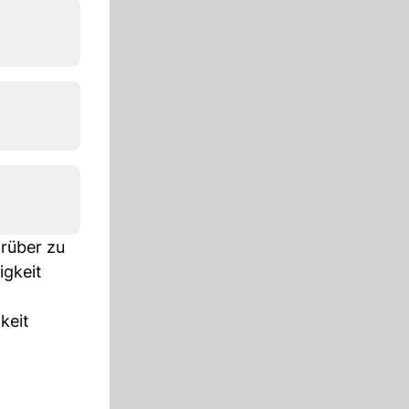
arüber zu
igkeit
keit