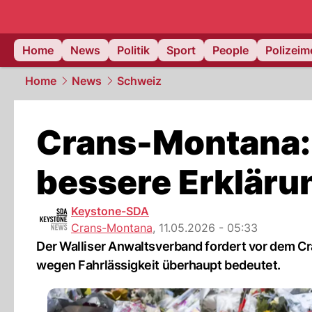
Home
News
Politik
Sport
People
Polizei
Home
News
Schweiz
Crans-Montana: 
bessere Erklärun
Keystone-SDA
Crans-Montana
,
11.05.2026 - 05:33
Der Walliser Anwaltsverband fordert vor dem C
wegen Fahrlässigkeit überhaupt bedeutet.