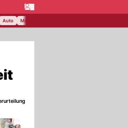
Auto
Matchcenter
Videos
Nau Plus
Lifestyle
it
erurteilung