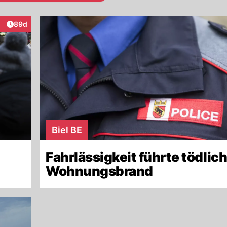
Artikel veröffentlicht:
89d
raktionen
Biel BE
Fahrlässigkeit führte tödlic
Wohnungsbrand