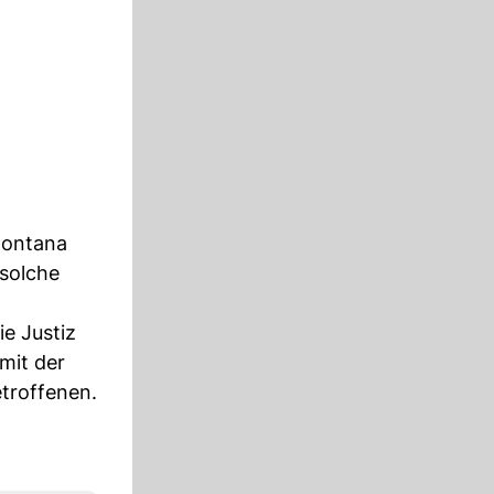
Montana
 solche
ie Justiz
mit der
troffenen.