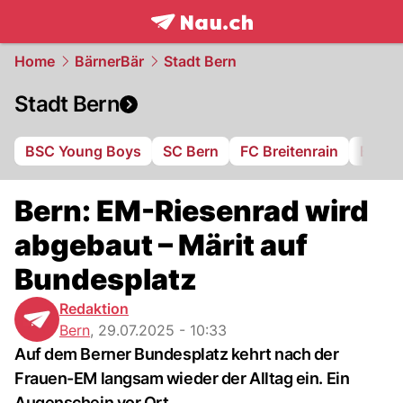
frontpage.
NAU.ch
Home
BärnerBär
Stadt Bern
Stadt Bern
BSC Young Boys
SC Bern
FC Breitenrain
BSV B
Bern: EM-Riesenrad wird
abgebaut – Märit auf
Bundesplatz
Redaktion
Bern
,
29.07.2025 - 10:33
Auf dem Berner Bundesplatz kehrt nach der
Frauen-EM langsam wieder der Alltag ein. Ein
Augenschein vor Ort.