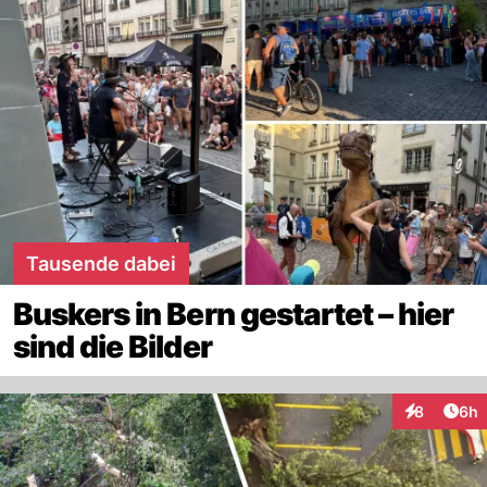
Tausende dabei
Buskers in Bern gestartet – hier
sind die Bilder
Arti
8
6h
Interaktion