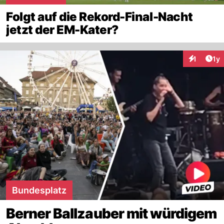
Folgt auf die Rekord-Final-Nacht
jetzt der EM-Kater?
Art
1
1y
Interaktion
Bundesplatz
Berner Ballzauber mit würdigem