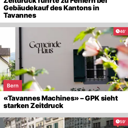
Zeitdruck führte zu Fehlern bei
Gebäudekauf des Kantons in
Tavannes
Arti
46'
Bern
«Tavannes Machines» – GPK sieht
starken Zeitdruck
Arti
59'