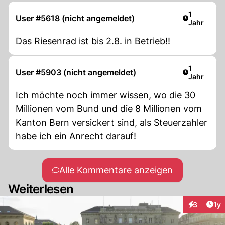
Artikel ver
1
User #5618 (nicht angemeldet)
Jahr
Das Riesenrad ist bis 2.8. in Betrieb!!
Artikel ver
1
User #5903 (nicht angemeldet)
Jahr
Ich möchte noch immer wissen, wo die 30
Millionen vom Bund und die 8 Millionen vom
Kanton Bern versickert sind, als Steuerzahler
habe ich ein Anrecht darauf!
Alle Kommentare anzeigen
Weiterlesen
Art
3
1y
Interaktion