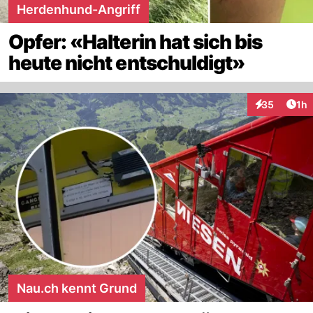
Herdenhund-Angriff
Opfer: «Halterin hat sich bis
heute nicht entschuldigt»
Art
35
1h
Interaktione
Nau.ch kennt Grund