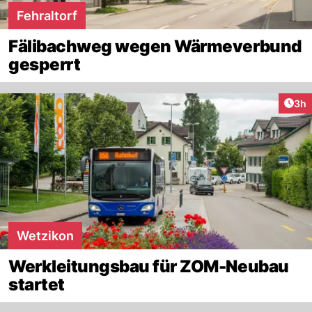
Fehraltorf
Fälibachweg wegen Wärmeverbund
gesperrt
Arti
3h
Wetzikon
Werkleitungsbau für ZOM-Neubau
startet