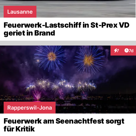
Lausanne
Feuerwerk-Lastschiff in St-Prex VD
geriet in Brand
Art
7
7d
Interaktion
Rapperswil-Jona
Feuerwerk am Seenachtfest sorgt
für Kritik