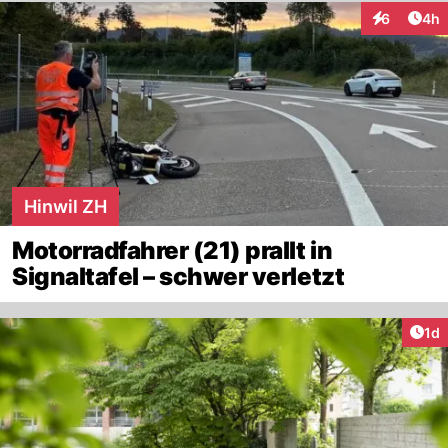
Arti
6
4h
Interaktion
Hinwil ZH
Motorradfahrer (21) prallt in
Signaltafel – schwer verletzt
Art
1d