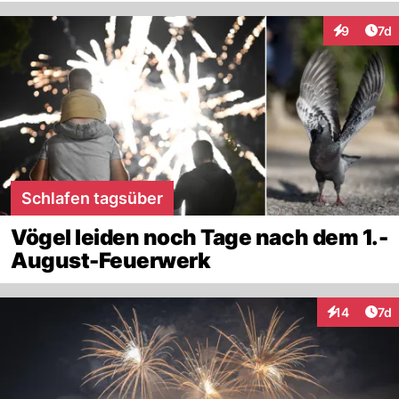
Art
9
7d
Interaktion
Schlafen tagsüber
Vögel leiden noch Tage nach dem 1.-
August-Feuerwerk
Art
14
7d
Interaktione