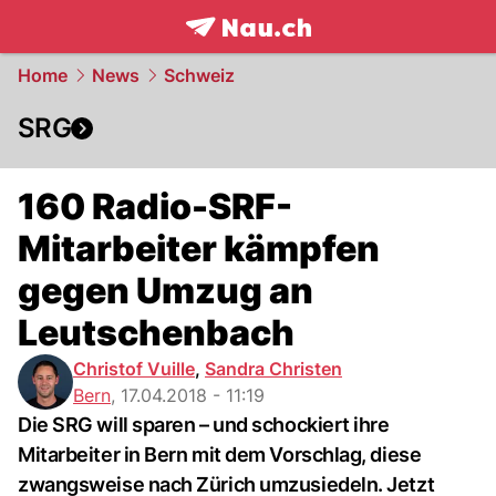
frontpage.
NAU.ch
Home
News
Schweiz
SRG
160 Radio-SRF-
Mitarbeiter kämpfen
gegen Umzug an
Leutschenbach
Christof Vuille
,
Sandra Christen
Bern
,
17.04.2018 - 11:19
Die SRG will sparen – und schockiert ihre
Mitarbeiter in Bern mit dem Vorschlag, diese
zwangsweise nach Zürich umzusiedeln. Jetzt