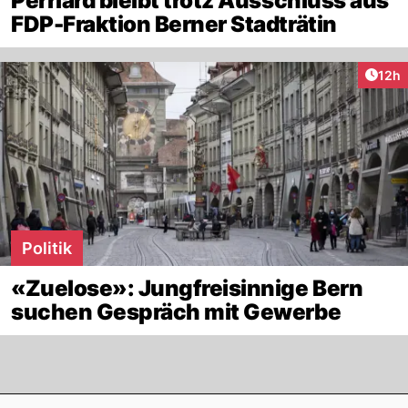
Perriard bleibt trotz Ausschluss aus
FDP-Fraktion Berner Stadträtin
Artik
12h
Politik
«Zuelose»: Jungfreisinnige Bern
suchen Gespräch mit Gewerbe