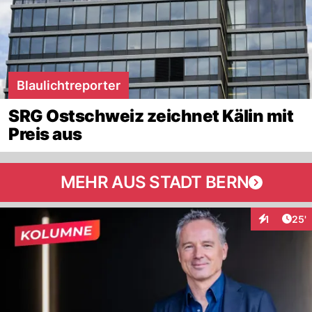
Blaulichtreporter
SRG Ostschweiz zeichnet Kälin mit
Preis aus
MEHR AUS STADT BERN
Arti
1
25'
Interaktion