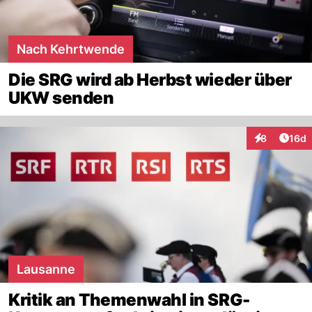
Nach Kehrtwende
Die SRG wird ab Herbst wieder über
UKW senden
Artik
8
16d
Interaktione
Lausanne
Kritik an Themenwahl in SRG-