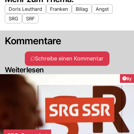
Doris Leuthard
Franken
Billag
Angst
SRG
SRF
Kommentare
Schreibe einen Kommentar
Weiterlesen
Arti
8y