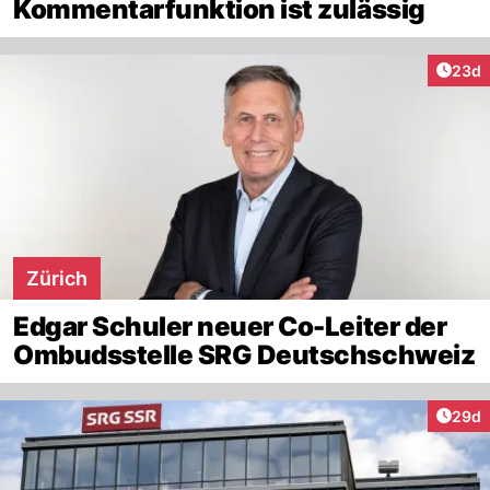
Kommentarfunktion ist zulässig
Artik
23d
Zürich
Edgar Schuler neuer Co-Leiter der
Ombudsstelle SRG Deutschschweiz
Artik
29d