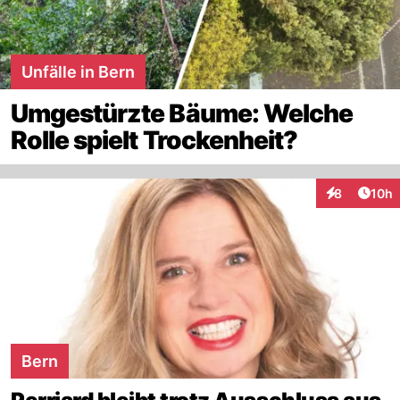
Unfälle in Bern
Umgestürzte Bäume: Welche
Rolle spielt Trockenheit?
Artik
8
10h
Interaktione
Bern