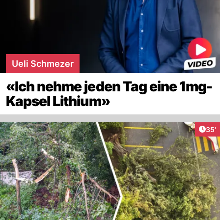
Ueli Schmezer
«Ich nehme jeden Tag eine 1mg-
Kapsel Lithium»
Arti
35'