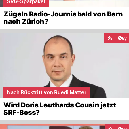
SRG-Sparpaket
Zügeln Radio-Journis bald von Bern
nach Zürich?
Arti
3
8y
Interaktion
Nach Rücktritt von Ruedi Matter
Wird Doris Leuthards Cousin jetzt
SRF-Boss?
Arti