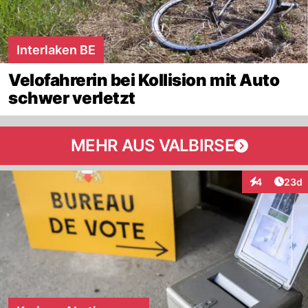
Interlaken BE
Velofahrerin bei Kollision mit Auto
schwer verletzt
MEHR AUS VALBIRSE
Artik
4
23d
Interaktionen