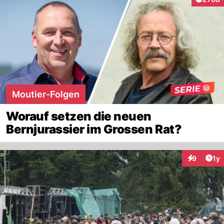
Moutier-Folgen
Worauf setzen die neuen
Bernjurassier im Grossen Rat?
Art
9
1y
Interaktion