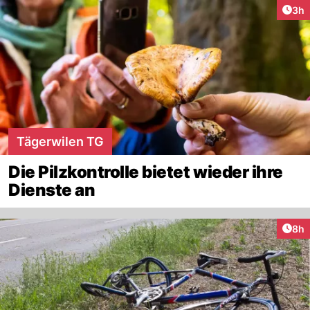
Arti
3h
Tägerwilen TG
Die Pilzkontrolle bietet wieder ihre
Dienste an
Arti
8h