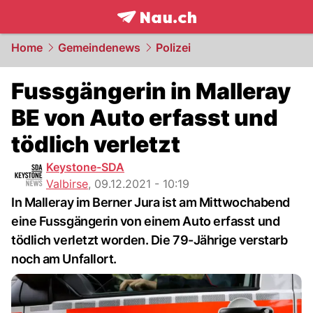
frontpage.
NAU.ch
Home
Gemeindenews
Polizei
Fussgängerin in Malleray
BE von Auto erfasst und
tödlich verletzt
Keystone-SDA
Valbirse
,
09.12.2021 - 10:19
In Malleray im Berner Jura ist am Mittwochabend
eine Fussgängerin von einem Auto erfasst und
tödlich verletzt worden. Die 79-Jährige verstarb
noch am Unfallort.