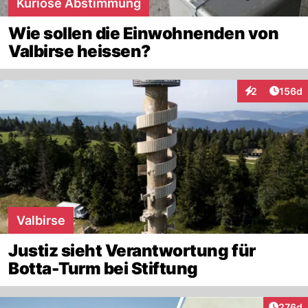
Kuriose Abstimmung
Wie sollen die Einwohnenden von
Valbirse heissen?
Artike
2
156d
Interaktionen
Valbirse
Justiz sieht Verantwortung für
Botta-Turm bei Stiftung
Artike
276d