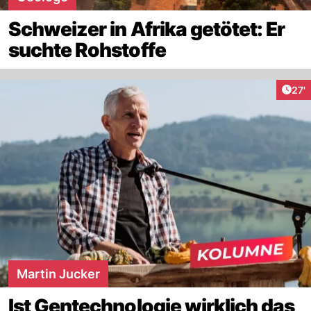
Schweizer in Afrika getötet: Er
suchte Rohstoffe
Arti
27'
Martin Jucker
Ist Gentechnologie wirklich das