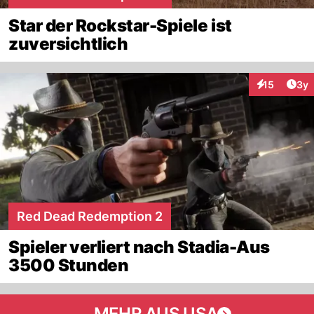
Star der Rockstar-Spiele ist
zuversichtlich
Arti
15
3y
Interaktione
Red Dead Redemption 2
Spieler verliert nach Stadia-Aus
3500 Stunden
MEHR AUS USA