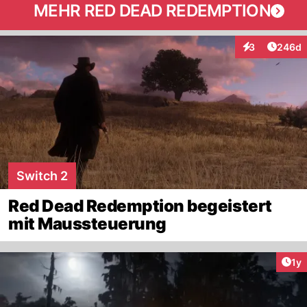
MEHR RED DEAD REDEMPTION
Artikel
3
246d
Interaktionen
Switch 2
Red Dead Redemption begeistert
mit Maussteuerung
Art
1y