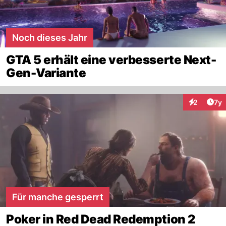
Noch dieses Jahr
GTA 5 erhält eine verbesserte Next-
Gen-Variante
Art
2
7y
Interaktion
Für manche gesperrt
Poker in Red Dead Redemption 2