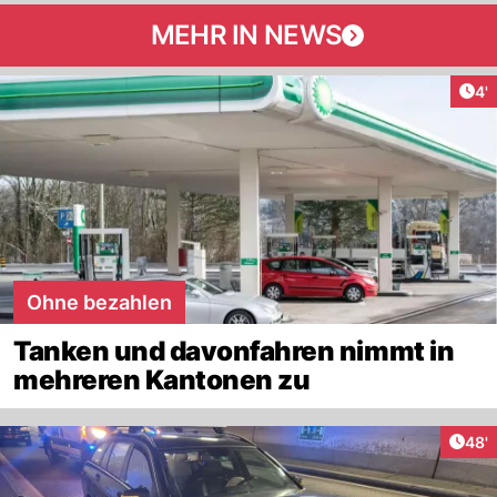
MEHR IN NEWS
Art
4'
Ohne bezahlen
Tanken und davonfahren nimmt in
mehreren Kantonen zu
Arti
48'