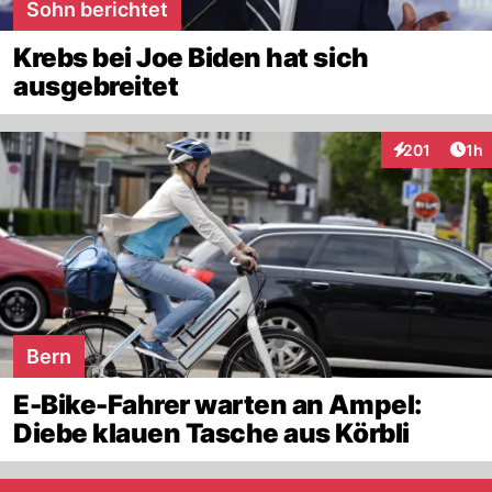
Sohn berichtet
Krebs bei Joe Biden hat sich
ausgebreitet
Art
201
1h
Interaktionen
Bern
E-Bike-Fahrer warten an Ampel:
Diebe klauen Tasche aus Körbli