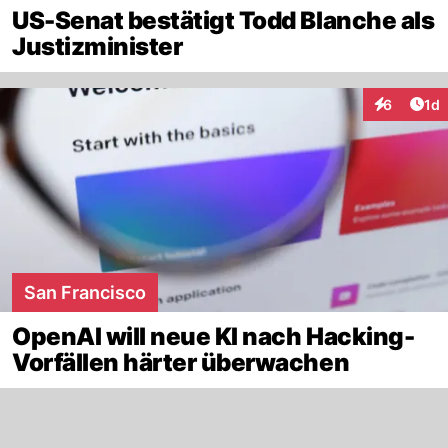
US-Senat bestätigt Todd Blanche als
Justizminister
Art
6
1d
Interaktion
San Francisco
OpenAI will neue KI nach Hacking-
Vorfällen härter überwachen