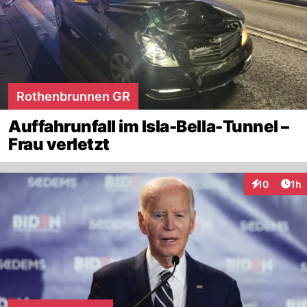
Rothenbrunnen GR
Auffahrunfall im Isla-Bella-Tunnel –
Frau verletzt
Art
10
1h
Interaktione