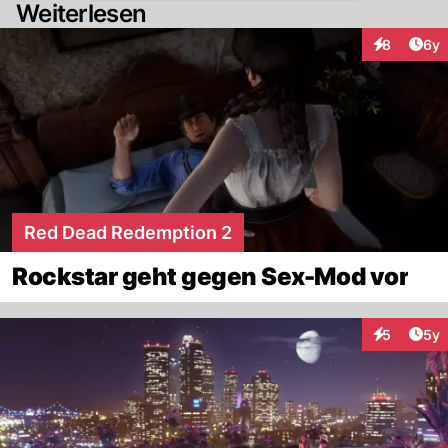
Weiterlesen
Arti
8
6y
Interaktion
Red Dead Redemption 2
Rockstar geht gegen Sex-Mod vor
Arti
5
5y
Interaktion