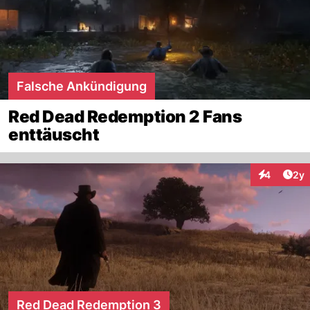
Falsche Ankündigung
Red Dead Redemption 2 Fans
enttäuscht
Arti
4
2y
Interaktion
Red Dead Redemption 3