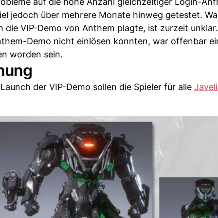
robleme auf die hohe Anzahl gleichzeitiger Login-An
iel jedoch über mehrere Monate hinweg getestet. W
h die VIP-Demo von Anthem plagte, ist zurzeit unklar.
 Anthem-Demo nicht einlösen konnten, war offenbar e
en worden sein.
chung
aunch der VIP-Demo sollen die Spieler für alle
Javel