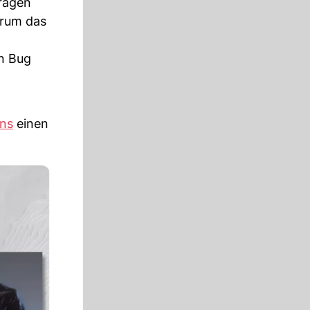
fragen
arum das
in Bug
ins
einen