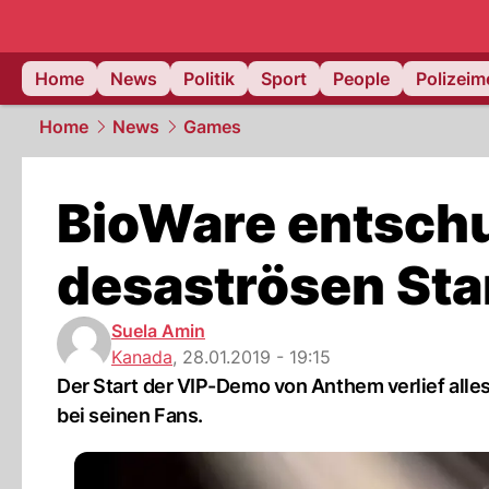
Home
News
Politik
Sport
People
Polizei
Home
News
Games
BioWare entschul
desaströsen St
Suela Amin
Kanada
,
28.01.2019 - 19:15
Der Start der VIP-Demo von Anthem verlief alles
bei seinen Fans.