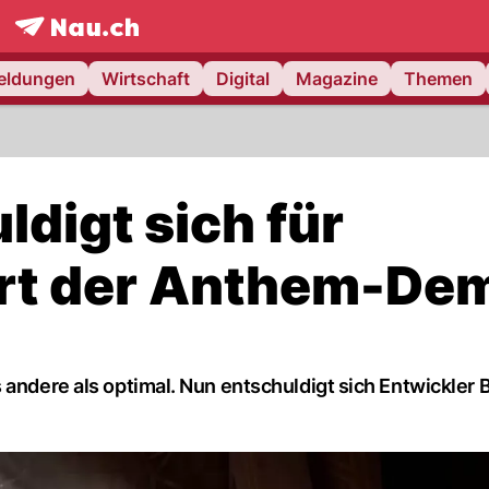
frontpage.
NAU.ch
meldungen
Wirtschaft
Digital
Magazine
Themen
digt sich für
art der Anthem-De
 andere als optimal. Nun entschuldigt sich Entwickler