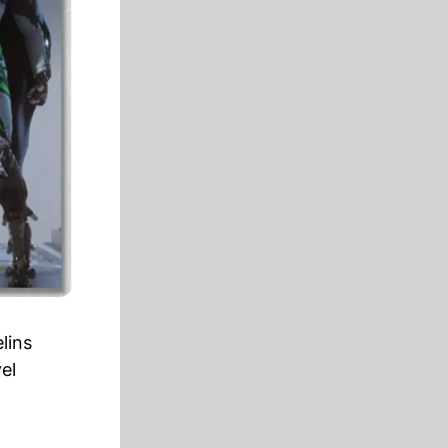
lins
el