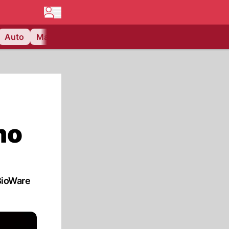
Auto
Matchcenter
Videos
Nau Plus
Lifestyle
mo
 BioWare