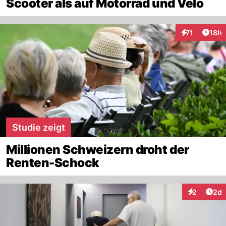
Scooter als auf Motorrad und Velo
Artik
71
18h
Interaktionen
Studie zeigt
Millionen Schweizern droht der
Renten-Schock
Arti
2
2d
Interaktion