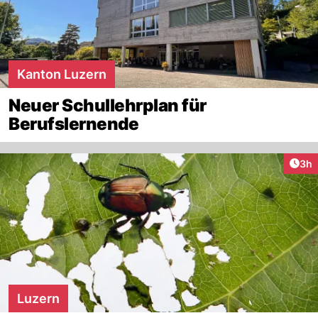
Kanton Luzern
Neuer Schullehrplan für
Berufslernende
Arti
3h
Luzern