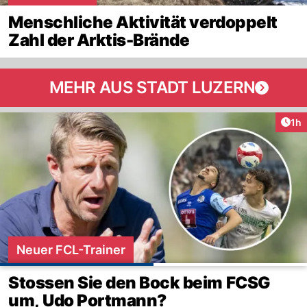
Menschliche Aktivität verdoppelt
Zahl der Arktis-Brände
MEHR AUS STADT LUZERN
Art
1h
Neuer FCL-Trainer
Stossen Sie den Bock beim FCSG
um, Udo Portmann?