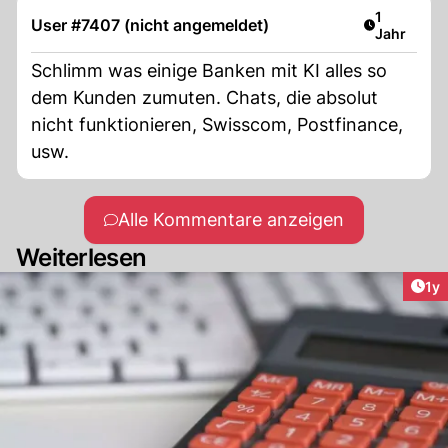
Artikel ver
1
User #7407 (nicht angemeldet)
Jahr
Schlimm was einige Banken mit KI alles so
dem Kunden zumuten. Chats, die absolut
nicht funktionieren, Swisscom, Postfinance,
usw.
Alle Kommentare anzeigen
Weiterlesen
Art
1y