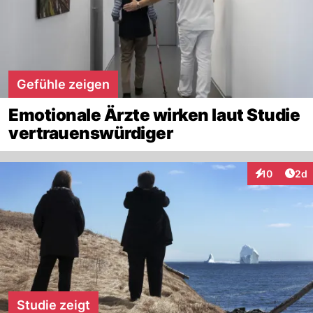
Gefühle zeigen
Emotionale Ärzte wirken laut Studie
vertrauenswürdiger
Arti
10
2d
Interaktione
Studie zeigt