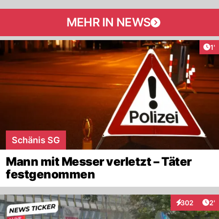
MEHR IN NEWS
Art
1'
Schänis SG
Mann mit Messer verletzt – Täter
festgenommen
Art
302
2'
Interaktionen