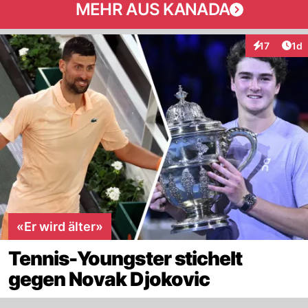
MEHR AUS KANADA
Art
17
1d
Interaktione
«Er wird älter»
Tennis-Youngster stichelt
gegen Novak Djokovic