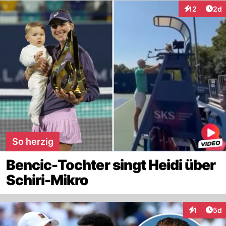
Arti
12
2d
Interaktione
So herzig
Bencic-Tochter singt Heidi über
Schiri-Mikro
Arti
1
5d
Interaktion