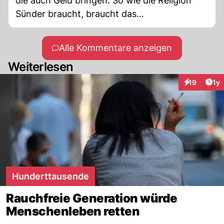
die auch Geld bringen. So wie die Religion
Sünder braucht, braucht das
Gesundheitswesen Kranke, denn an
Gesunden verdienen sie Nichts.
Alle Kommentare anzeigen
Weiterlesen
Art
19
1y
Interaktione
Hunderttausende
Rauchfreie Generation würde
Menschenleben retten