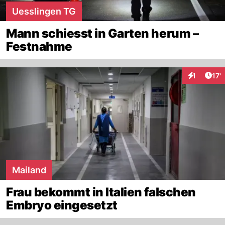
Uesslingen TG
Mann schiesst in Garten herum –
Festnahme
Arti
1
17'
Interaktion
Mailand
Frau bekommt in Italien falschen
Embryo eingesetzt