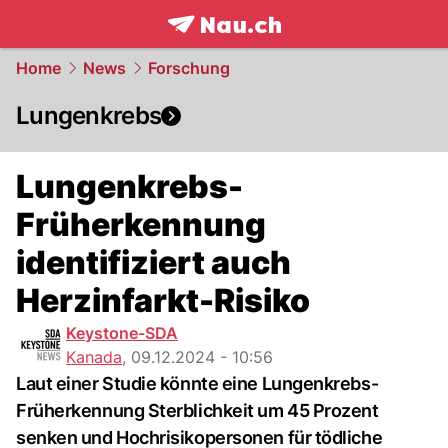
frontpage.
NAU.ch
Home
News
Forschung
Lungenkrebs
Lungenkrebs-
Früherkennung
identifiziert auch
Herzinfarkt-Risiko
Keystone-SDA
Kanada
,
09.12.2024 - 10:56
Laut einer Studie könnte eine Lungenkrebs-
Früherkennung Sterblichkeit um 45 Prozent
senken und Hochrisikopersonen für tödliche