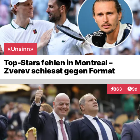
«Unsinn»
Top-Stars fehlen in Montreal –
Zverev schiesst gegen Format
Arti
863
9d
Interaktionen