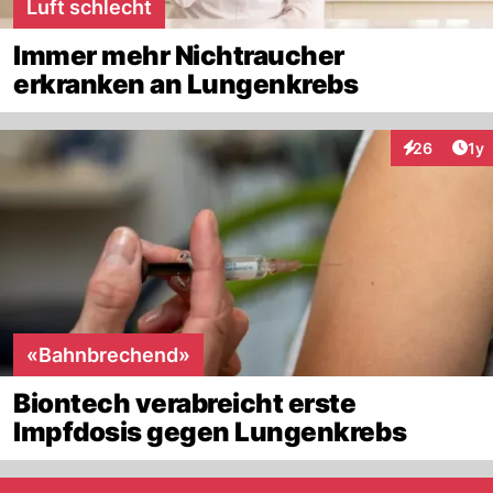
Luft schlecht
Immer mehr Nichtraucher
erkranken an Lungenkrebs
Art
26
1y
Interaktione
«Bahnbrechend»
Biontech verabreicht erste
Impfdosis gegen Lungenkrebs