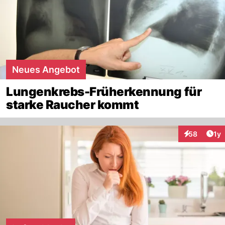
Neues Angebot
Lungenkrebs-Früherkennung für
starke Raucher kommt
Art
58
1y
Interaktione