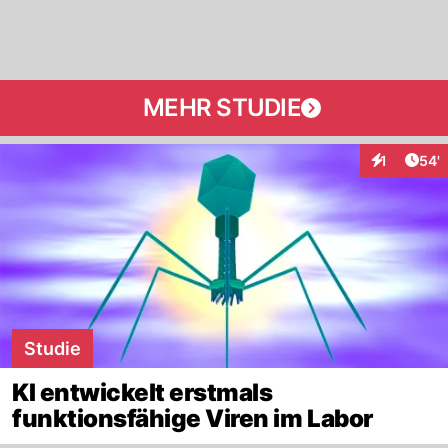
MEHR STUDIE
Arti
1
54'
Interaktion
Studie
KI entwickelt erstmals
funktionsfähige Viren im Labor