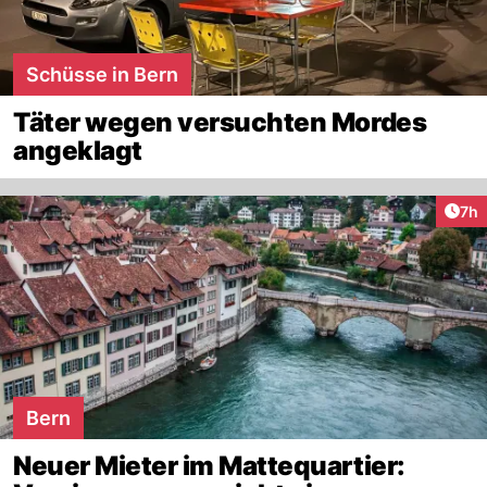
Schüsse in Bern
Täter wegen versuchten Mordes
angeklagt
Arti
7h
Bern
Neuer Mieter im Mattequartier: