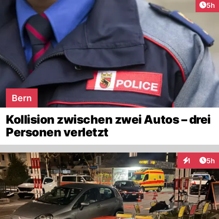
Arti
5h
Bern
Kollision zwischen zwei Autos – drei
Personen verletzt
Arti
1
5h
Interaktion