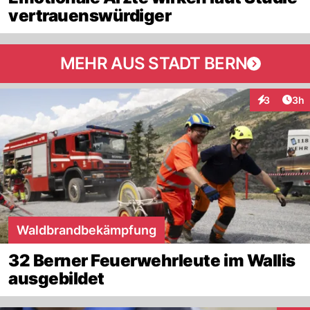
vertrauenswürdiger
MEHR AUS STADT BERN
Arti
3
3h
Interaktion
Waldbrandbekämpfung
32 Berner Feuerwehrleute im Wallis
ausgebildet