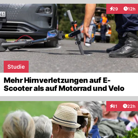
Artik
29
12h
Interaktionen
Studie
Mehr Hirnverletzungen auf E-
Scooter als auf Motorrad und Velo
Artik
81
22h
Interaktionen