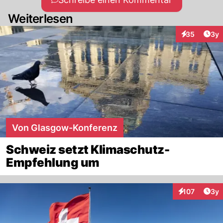
Weiterlesen
Arti
35
3y
Interaktionen
Von Glasgow-Konferenz
Schweiz setzt Klimaschutz-
Empfehlung um
Arti
107
3y
Interaktionen