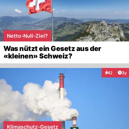
Netto-Null-Ziel?
Was nützt ein Gesetz aus der
«kleinen» Schweiz?
Arti
42
3y
Interaktionen
Klimaschutz-Gesetz