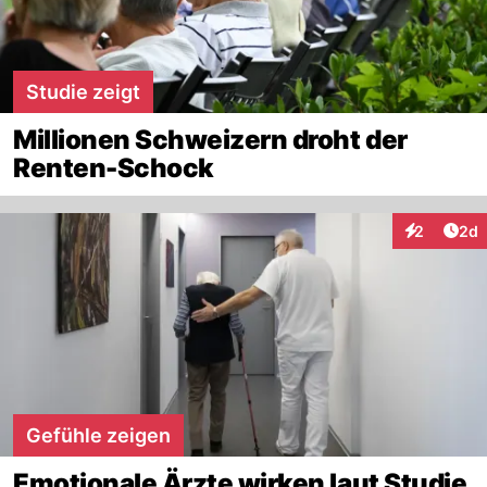
Studie zeigt
Millionen Schweizern droht der
Renten-Schock
Arti
2
2d
Interaktion
Gefühle zeigen
Emotionale Ärzte wirken laut Studie