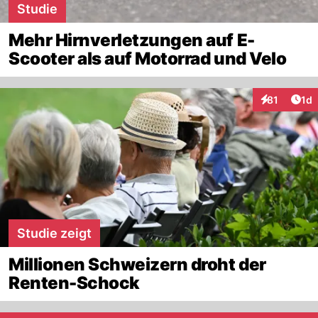
Studie
Mehr Hirnverletzungen auf E-
Scooter als auf Motorrad und Velo
Art
81
1d
Interaktione
Studie zeigt
Millionen Schweizern droht der
Renten-Schock