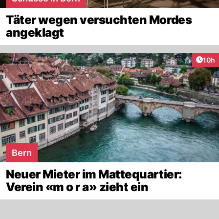
Täter wegen versuchten Mordes
angeklagt
Artik
10h
Bern
Neuer Mieter im Mattequartier:
Verein «m o r a» zieht ein