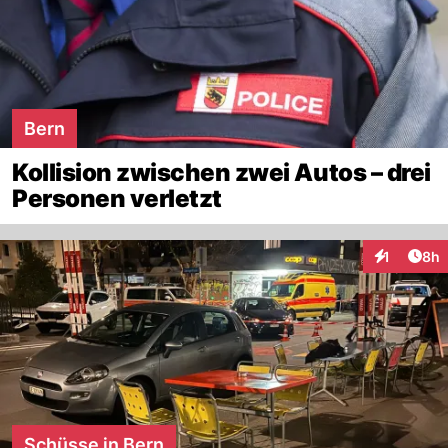
Bern
Kollision zwischen zwei Autos – drei
Personen verletzt
Arti
1
8h
Interaktion
Schüsse in Bern