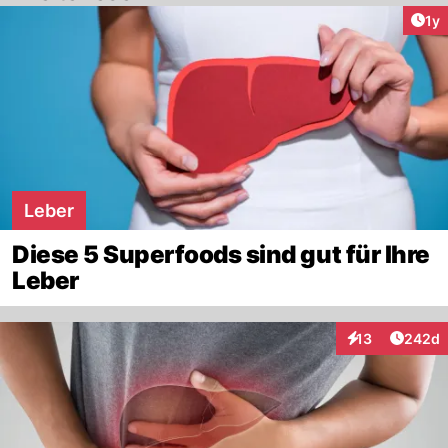
Art
1y
Leber
Diese 5 Superfoods sind gut für Ihre
Leber
Artikel
13
242d
Interaktionen