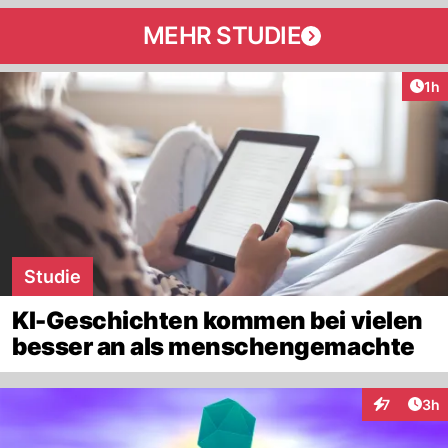
MEHR STUDIE
Art
1h
Studie
KI-Geschichten kommen bei vielen
besser an als menschengemachte
Arti
7
3h
Interaktion