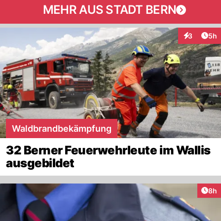
MEHR AUS STADT BERN
Arti
3
5h
Interaktion
Waldbrandbekämpfung
32 Berner Feuerwehrleute im Wallis
ausgebildet
Arti
8h