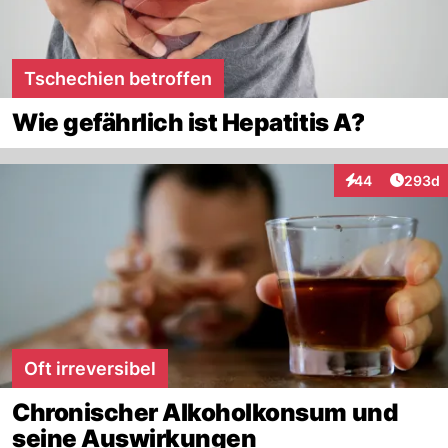
Tschechien betroffen
Wie gefährlich ist Hepatitis A?
Artikel
44
293d
Interaktionen
Oft irreversibel
Chronischer Alkoholkonsum und
seine Auswirkungen