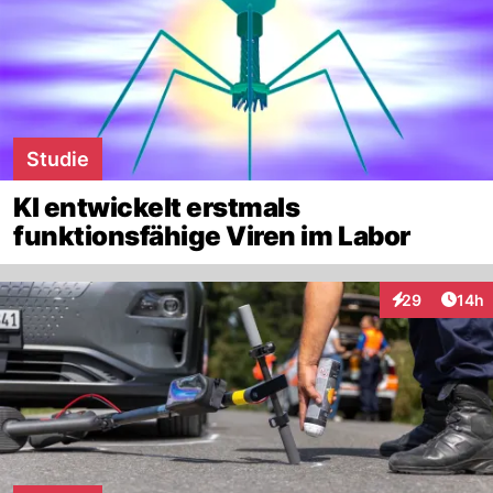
Studie
KI entwickelt erstmals
funktionsfähige Viren im Labor
Artik
29
14h
Interaktionen