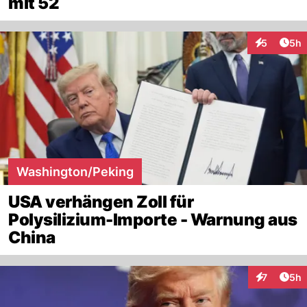
mit 52
Arti
5
5h
Interaktion
Washington/Peking
USA verhängen Zoll für
Polysilizium-Importe - Warnung aus
China
Arti
7
5h
Interaktion