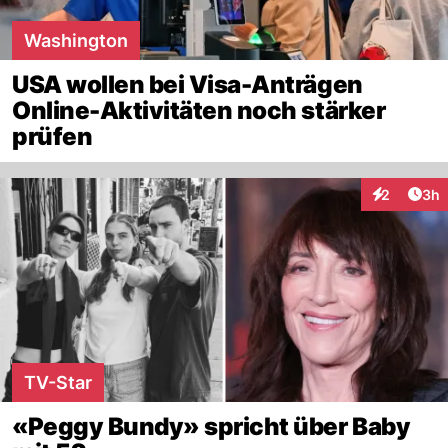
Washington
USA wollen bei Visa-Anträgen
Online-Aktivitäten noch stärker
prüfen
Arti
2
3h
Interaktion
TV-Star
«Peggy Bundy» spricht über Baby