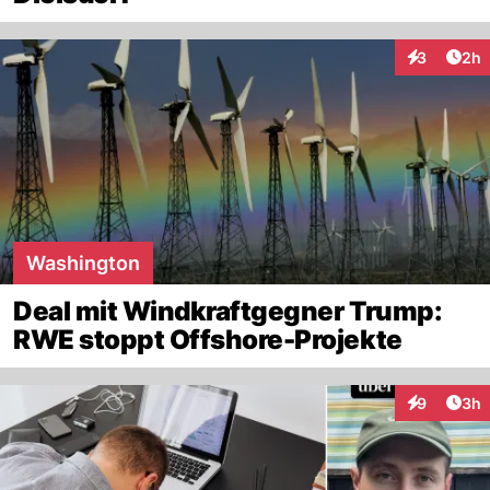
Arti
3
2h
Interaktion
Washington
Deal mit Windkraftgegner Trump:
RWE stoppt Offshore-Projekte
Arti
9
3h
Interaktion