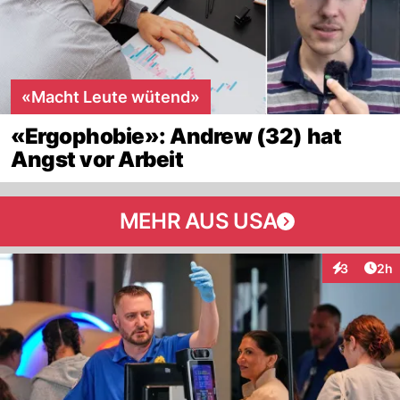
«Macht Leute wütend»
«Ergophobie»: Andrew (32) hat
Angst vor Arbeit
MEHR AUS USA
Arti
3
2h
Interaktion