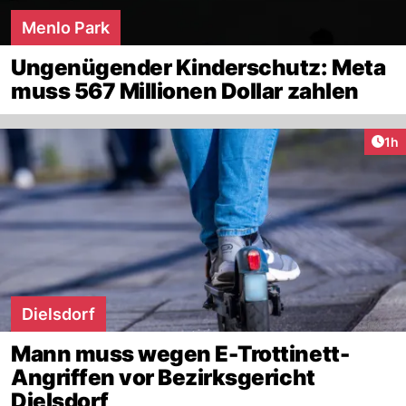
Menlo Park
Ungenügender Kinderschutz: Meta
muss 567 Millionen Dollar zahlen
Art
1h
Dielsdorf
Mann muss wegen E-Trottinett-
Angriffen vor Bezirksgericht
Dielsdorf