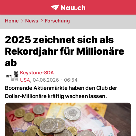
frontpage.
NAU.ch
Home
News
Forschung
2025 zeichnet sich als
Rekordjahr für Millionäre
ab
Keystone-SDA
USA
,
04.06.2026 - 06:54
Boomende Aktienmärkte haben den Club der
Dollar-Millionäre kräftig wachsen lassen.