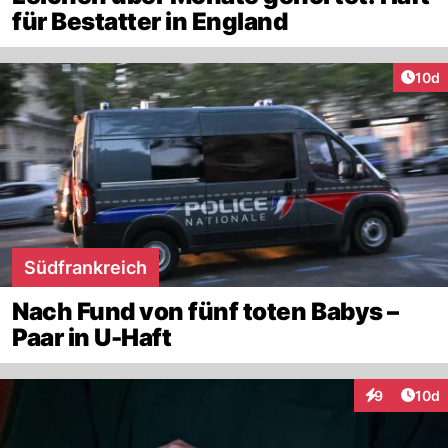
für Bestatter in England
Artik
10d
Südfrankreich
Nach Fund von fünf toten Babys –
Paar in U-Haft
Artik
9
10d
Interaktione