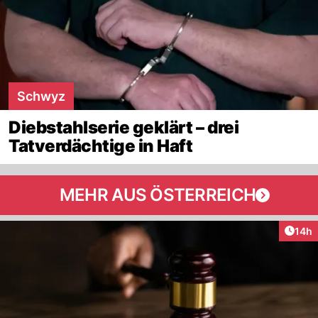
Schwyz
Diebstahlserie geklärt – drei
Tatverdächtige in Haft
MEHR AUS ÖSTERREICH
Artik
14h