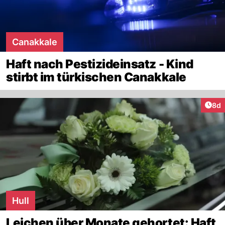
Canakkale
Haft nach Pestizideinsatz - Kind
stirbt im türkischen Canakkale
Arti
8d
Hull
Leichen über Monate gehortet: Haft