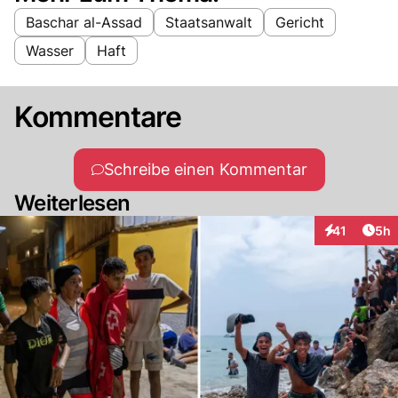
Baschar al-Assad
Staatsanwalt
Gericht
Wasser
Haft
Kommentare
Schreibe einen Kommentar
Weiterlesen
Arti
41
5h
Interaktione