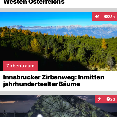
Westen Österreichs
Artik
2
23h
Interaktionen
Zirbentraum
Innsbrucker Zirbenweg: Inmitten
jahrhundertealter Bäume
Arti
1
2d
Interaktion