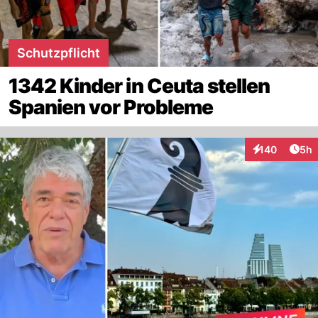
Schutzpflicht
1342 Kinder in Ceuta stellen
Spanien vor Probleme
Arti
140
5h
Interaktionen