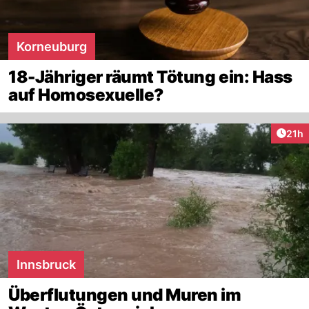
Korneuburg
18-Jähriger räumt Tötung ein: Hass
auf Homosexuelle?
Artik
21h
Innsbruck
Überflutungen und Muren im