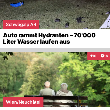
Schwägalp AR
Auto rammt Hydranten – 70'000
Liter Wasser laufen aus
Art
10
1h
Interaktione
Wien/Neuchâtel