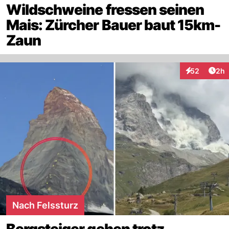
Wildschweine fressen seinen
Mais: Zürcher Bauer baut 15km-
Zaun
Arti
52
2h
Interaktionen
Nach Felssturz
Bergsteiger gehen trotz