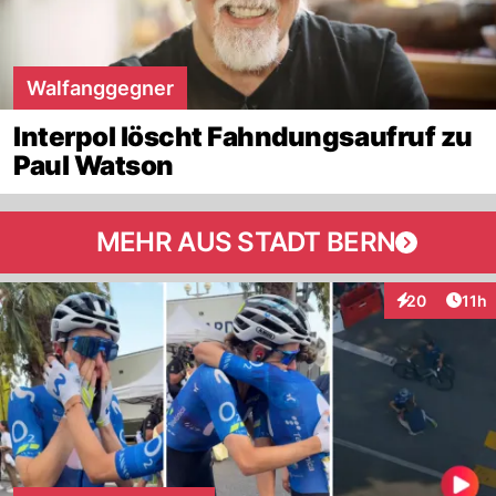
Walfanggegner
Interpol löscht Fahndungsaufruf zu
Paul Watson
MEHR AUS STADT BERN
Artik
20
11h
Interaktionen