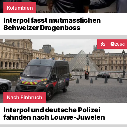
Kolumbien
Interpol fasst mutmasslichen
Schweizer Drogenboss
Artikel
2
286d
Interaktionen
Nach Einbruch
Interpol und deutsche Polizei
fahnden nach Louvre-Juwelen