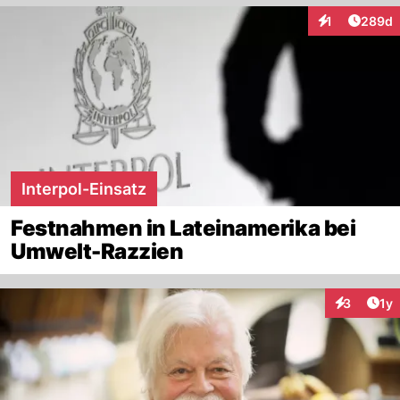
Artikel
1
289d
Interaktionen
Interpol-Einsatz
Festnahmen in Lateinamerika bei
Umwelt-Razzien
Art
3
1y
Interaktion