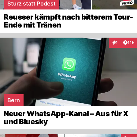
Sturz statt Podest
Reusser kämpft nach bitterem Tour-
Ende mit Tränen
Artik
2
11h
Interaktione
Bern
Neuer WhatsApp-Kanal – Aus für X
und Bluesky