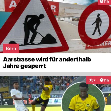
Artik
11h
Bern
Aarstrasse wird für anderthalb
Jahre gesperrt
Artik
57
11h
Interaktionen