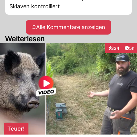
Sklaven kontrolliert
Alle Kommentare anzeigen
Weiterlesen
Arti
324
5h
Interaktionen
Teuer!