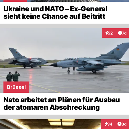
Ukraine und NATO – Ex-General
sieht keine Chance auf Beitritt
Art
52
7d
Interaktione
Brüssel
Nato arbeitet an Plänen für Ausbau
der atomaren Abschreckung
Arti
94
8d
Interaktionen