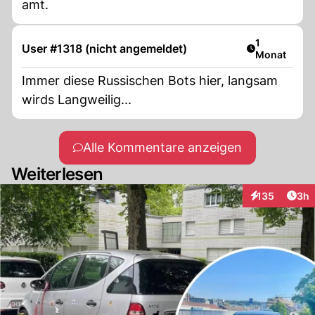
amt.
Artikel veröf
1
User #1318 (nicht angemeldet)
Monat
Immer diese Russischen Bots hier, langsam
wirds Langweilig...
Alle Kommentare anzeigen
Weiterlesen
Arti
135
3h
Interaktionen