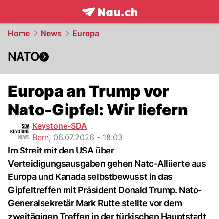
frontpage.
NAU.ch
Home
News
Europa
NATO
Europa an Trump vor
Nato-Gipfel: Wir liefern
Keystone-SDA
Bern
,
06.07.2026 - 18:03
Im Streit mit den USA über
Verteidigungsausgaben gehen Nato-Alliierte aus
Europa und Kanada selbstbewusst in das
Gipfeltreffen mit Präsident Donald Trump. Nato-
Generalsekretär Mark Rutte stellte vor dem
zweitägigen Treffen in der türkischen Hauptstadt