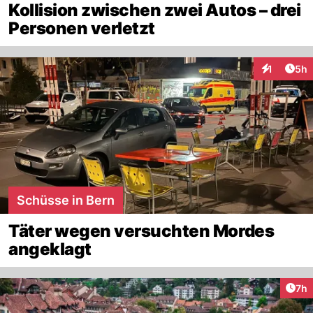
Kollision zwischen zwei Autos – drei
Personen verletzt
Arti
1
5h
Interaktion
Schüsse in Bern
Täter wegen versuchten Mordes
angeklagt
Arti
7h