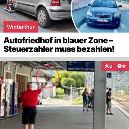
Winterthur
Autofriedhof in blauer Zone –
Steuerzahler muss bezahlen!
Arti
62
4h
Interaktionen