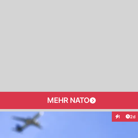
MEHR NATO
Arti
1
2d
Interaktion