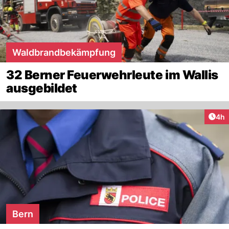
Waldbrandbekämpfung
32 Berner Feuerwehrleute im Wallis
ausgebildet
Arti
4h
Bern