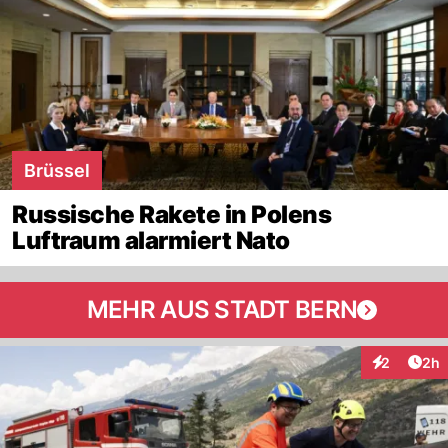
Brüssel
Russische Rakete in Polens
Luftraum alarmiert Nato
MEHR AUS STADT BERN
Arti
2
2h
Interaktion