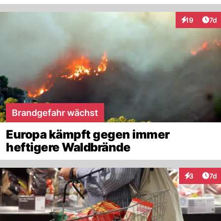
Art
19
7d
Interaktione
Brandgefahr wächst
Europa kämpft gegen immer
heftigere Waldbrände
Art
3
7d
Interaktion