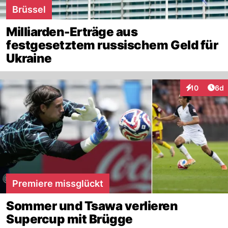
Brüssel
Milliarden-Erträge aus
festgesetztem russischem Geld für
Ukraine
Arti
10
6d
Interaktione
Premiere missglückt
Sommer und Tsawa verlieren
Supercup mit Brügge