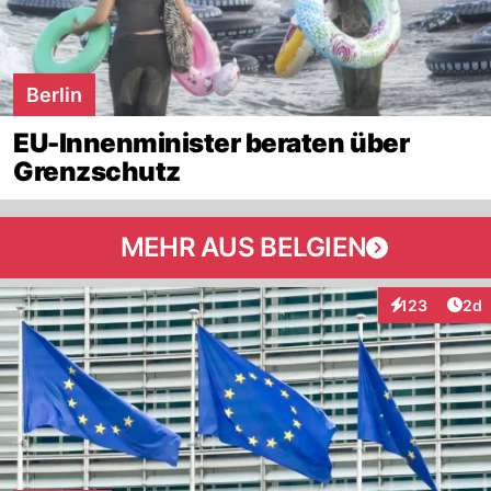
Berlin
EU-Innenminister beraten über
Grenzschutz
MEHR AUS BELGIEN
Arti
123
2d
Interaktionen