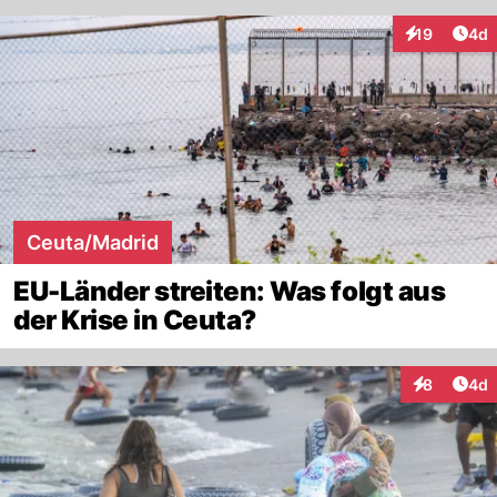
Arti
19
4d
Interaktione
Ceuta/Madrid
EU-Länder streiten: Was folgt aus
der Krise in Ceuta?
Arti
8
4d
Interaktion