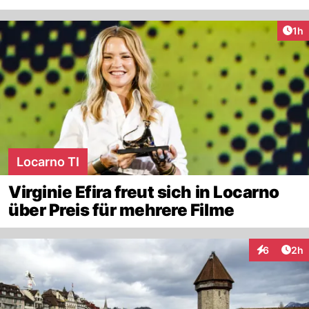
Art
1h
Locarno TI
Virginie Efira freut sich in Locarno
über Preis für mehrere Filme
Arti
6
2h
Interaktion