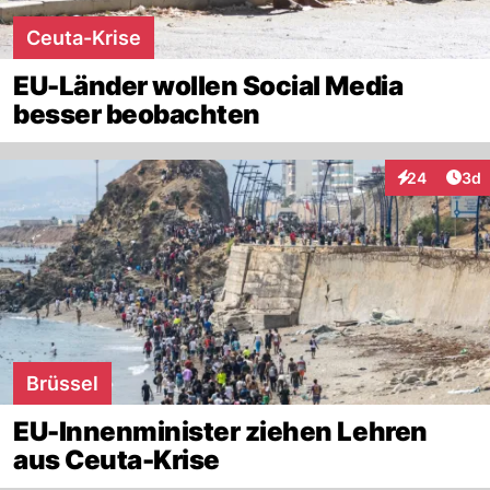
Ceuta-Krise
EU-Länder wollen Social Media
besser beobachten
Arti
24
3d
Interaktionen
Brüssel
EU-Innenminister ziehen Lehren
aus Ceuta-Krise