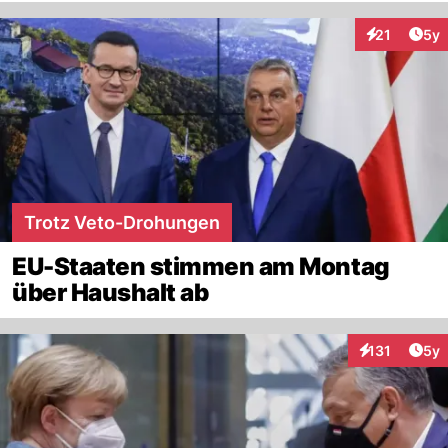
Arti
21
5y
Interaktione
Trotz Veto-Drohungen
EU-Staaten stimmen am Montag
über Haushalt ab
Arti
131
5y
Interaktionen