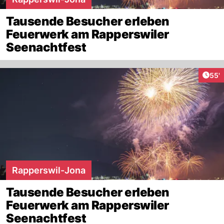
Tausende Besucher erleben
Feuerwerk am Rapperswiler
Seenachtfest
Arti
55'
Rapperswil-Jona
Tausende Besucher erleben
Feuerwerk am Rapperswiler
Seenachtfest