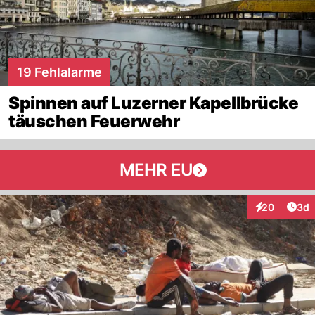
19 Fehlalarme
Spinnen auf Luzerner Kapellbrücke
täuschen Feuerwehr
MEHR EU
Arti
20
3d
Interaktionen