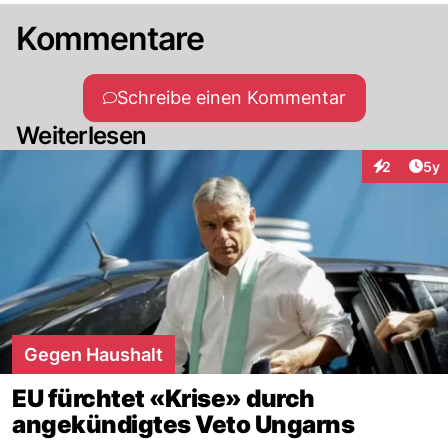
Kommentare
Schreibe einen Kommentar
Weiterlesen
Arti
2
5y
Interaktion
Gegen Haushalt
EU fürchtet «Krise» durch
angekündigtes Veto Ungarns