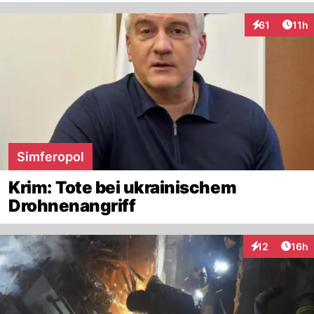
Artik
61
11h
Interaktionen
Simferopol
Krim: Tote bei ukrainischem
Drohnenangriff
Artik
12
16h
Interaktionen