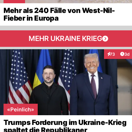
Mehr als 240 Fälle von West-Nil-
Fieber in Europa
MEHR UKRAINE KRIEG
Arti
73
3d
Interaktionen
«Peinlich»
Trumps Forderung im Ukraine-Krieg
spaltet die Republikaner