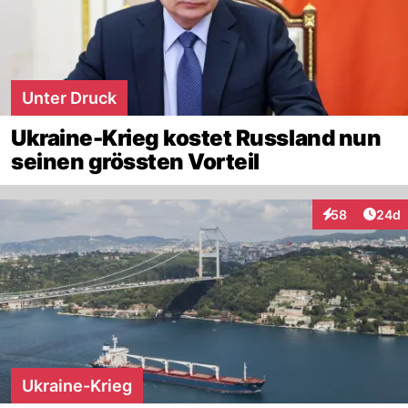
Unter Druck
Ukraine-Krieg kostet Russland nun
seinen grössten Vorteil
Artik
58
24d
Interaktionen
Ukraine-Krieg