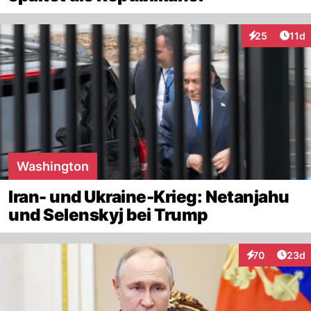
Artik
25
11d
Interaktionen
Washington
Iran- und Ukraine-Krieg: Netanjahu
und Selenskyj bei Trump
Artik
70
23d
Interaktionen