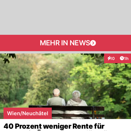
MEHR IN NEWS
Art
10
1h
Interaktione
Wien/Neuchâtel
40 Prozent weniger Rente für