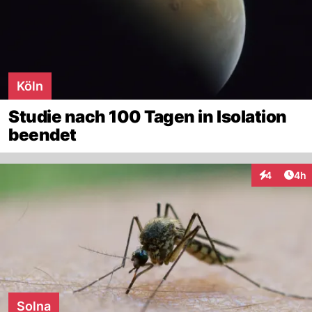
Köln
Studie nach 100 Tagen in Isolation
beendet
Arti
4
4h
Interaktion
Solna