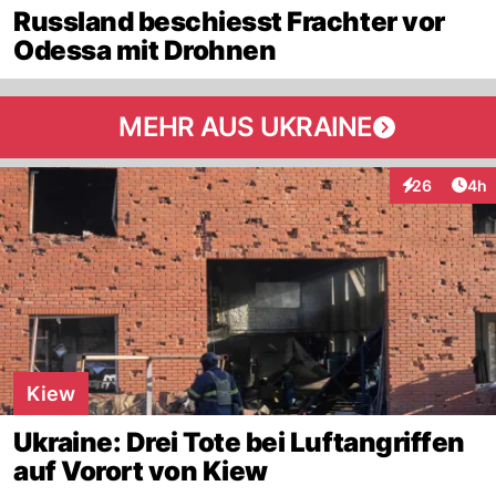
Russland beschiesst Frachter vor
Odessa mit Drohnen
MEHR AUS UKRAINE
Arti
26
4h
Interaktionen
Kiew
Ukraine: Drei Tote bei Luftangriffen
auf Vorort von Kiew