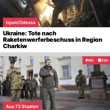
Isjum/Odessa
Ukraine: Tote nach
Raketenwerferbeschuss in Region
Charkiw
Artik
165
23h
Interaktionen
Aus 72 Staaten