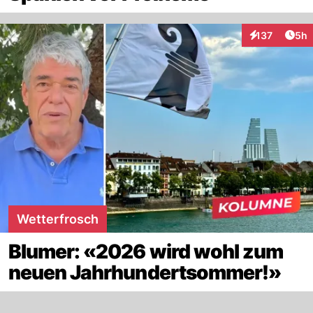
Arti
137
5h
Interaktionen
Wetterfrosch
Blumer: «2026 wird wohl zum
neuen Jahrhundertsommer!»