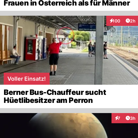
Frauen in Österreich als für Männer
Arti
100
2h
Interaktionen
Voller Einsatz!
Berner Bus-Chauffeur sucht
Hüetlibesitzer am Perron
Arti
7
3h
Interaktion