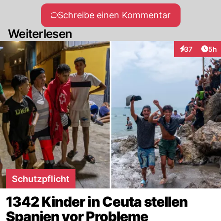
Schreibe einen Kommentar
Weiterlesen
Arti
37
5h
Interaktionen
Schutzpflicht
1342 Kinder in Ceuta stellen
Spanien vor Probleme