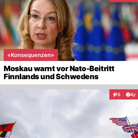
«Konsequenzen»
Moskau warnt vor Nato-Beitritt
Finnlands und Schwedens
Arti
15
4y
Interaktione