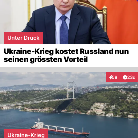
Unter Druck
Ukraine-Krieg kostet Russland nun
seinen grössten Vorteil
Artik
58
23d
Interaktionen
Ukraine-Krieg