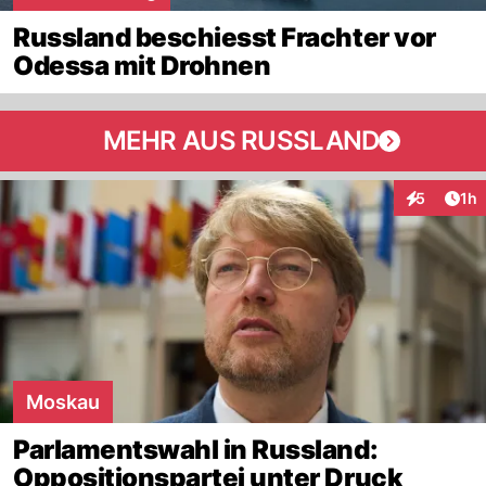
Russland beschiesst Frachter vor
Odessa mit Drohnen
MEHR AUS RUSSLAND
Art
5
1h
Interaktion
Moskau
Parlamentswahl in Russland:
Oppositionspartei unter Druck