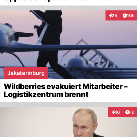
Artik
25
10h
Interaktionen
Jekaterinburg
Wildberries evakuiert Mitarbeiter –
Logistikzentrum brennt
Art
46
1d
Interaktione