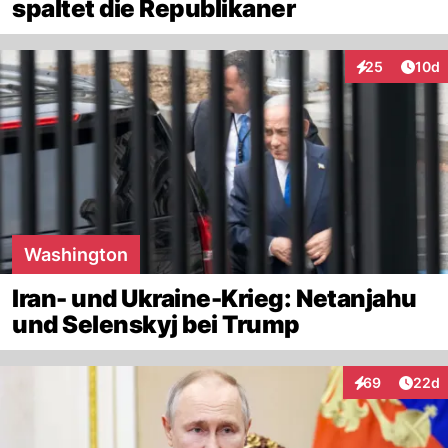
spaltet die Republikaner
Artik
25
10d
Interaktionen
Washington
Iran- und Ukraine-Krieg: Netanjahu
und Selenskyj bei Trump
Artik
69
22d
Interaktionen