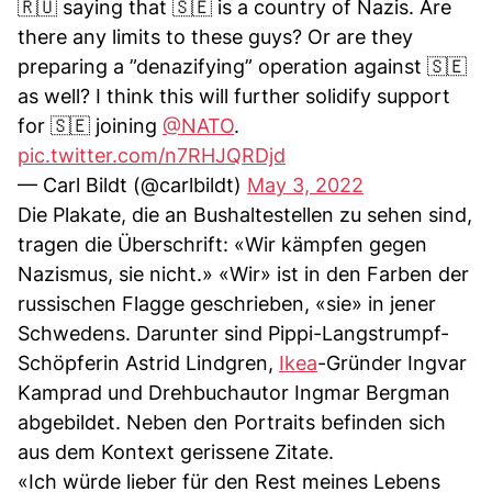
🇷🇺 saying that 🇸🇪 is a country of Nazis. Are
there any limits to these guys? Or are they
preparing a ”denazifying” operation against 🇸🇪
as well? I think this will further solidify support
for 🇸🇪 joining
@NATO
.
pic.twitter.com/n7RHJQRDjd
— Carl Bildt (@carlbildt)
May 3, 2022
Die Plakate, die an Bushaltestellen zu sehen sind,
tragen die Überschrift: «Wir kämpfen gegen
Nazismus, sie nicht.» «Wir» ist in den Farben der
russischen Flagge geschrieben, «sie» in jener
Schwedens. Darunter sind Pippi-Langstrumpf-
Schöpferin Astrid Lindgren,
Ikea
-Gründer Ingvar
Kamprad und Drehbuchautor Ingmar Bergman
abgebildet. Neben den Portraits befinden sich
aus dem Kontext gerissene Zitate.
«Ich würde lieber für den Rest meines Lebens