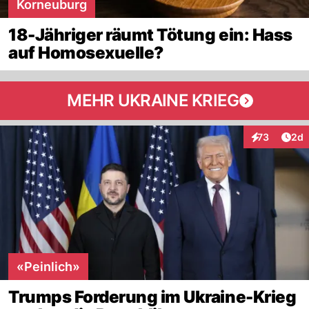
Korneuburg
18-Jähriger räumt Tötung ein: Hass
auf Homosexuelle?
MEHR UKRAINE KRIEG
Arti
73
2d
Interaktionen
«Peinlich»
Trumps Forderung im Ukraine-Krieg