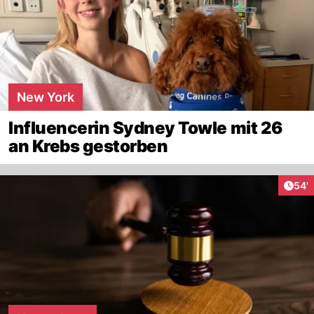
New York
Influencerin Sydney Towle mit 26
an Krebs gestorben
Arti
54'