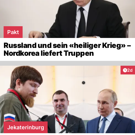
Pakt
Russland und sein «heiliger Krieg» –
Nordkorea liefert Truppen
Arti
2d
Jekaterinburg