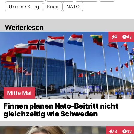
Ukraine Krieg
Krieg
NATO
Weiterlesen
Arti
4
4y
Interaktion
Mitte Mai
Finnen planen Nato-Beitritt nicht
gleichzeitig wie Schweden
Arti
73
4y
Interaktione