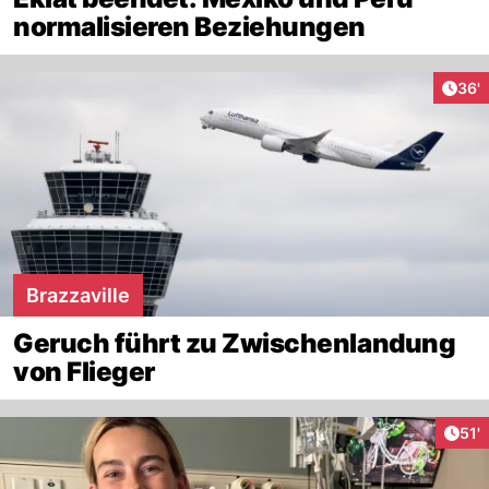
normalisieren Beziehungen
Arti
36'
Brazzaville
Geruch führt zu Zwischenlandung
von Flieger
Arti
51'