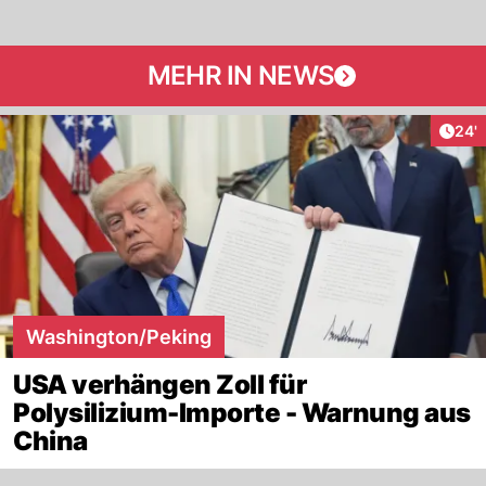
MEHR IN NEWS
Arti
24'
Washington/Peking
USA verhängen Zoll für
Polysilizium-Importe - Warnung aus
China