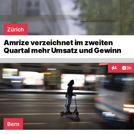
Zürich
Amrize verzeichnet im zweiten
Quartal mehr Umsatz und Gewinn
Arti
4
3h
Interaktion
Bern