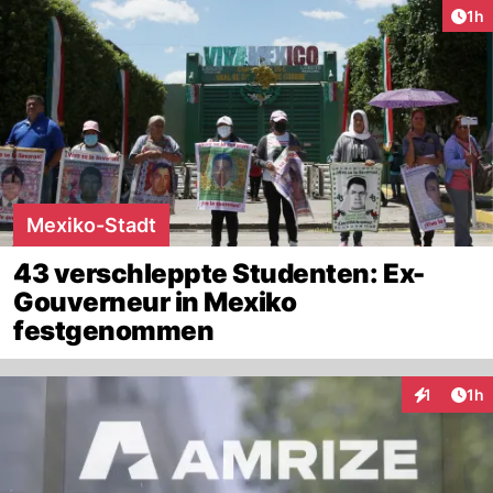
Art
1h
Mexiko-Stadt
43 verschleppte Studenten: Ex-
Gouverneur in Mexiko
festgenommen
Art
1
1h
Interaktion