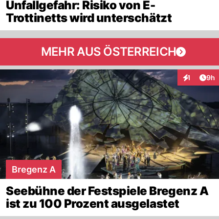
Unfallgefahr: Risiko von E-
Trottinetts wird unterschätzt
MEHR AUS ÖSTERREICH
Arti
1
9h
Interaktion
Bregenz A
Seebühne der Festspiele Bregenz A
ist zu 100 Prozent ausgelastet