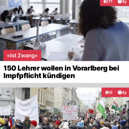
Arti
271
4y
Interaktionen
«Ist Zwang»
150 Lehrer wollen in Vorarlberg bei
Impfpflicht kündigen
Arti
65
4y
Interaktionen