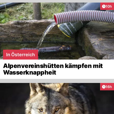
Artik
10h
In Österreich
Alpenvereinshütten kämpfen mit
Wasserknappheit
Artik
16h