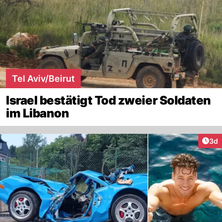
Tel Aviv/Beirut
Israel bestätigt Tod zweier Soldaten
im Libanon
Arti
3d