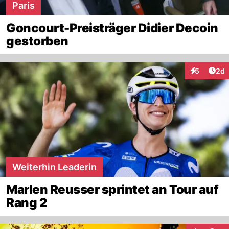
Paris
Goncourt-Preisträger Didier Decoin
gestorben
Arti
5
2d
Interaktion
Weiterhin Leaderin
Marlen Reusser sprintet an Tour auf
Rang 2