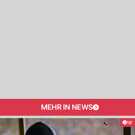
MEHR IN NEWS
Arti
18'