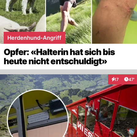
Herdenhund-Angriff
Opfer: «Halterin hat sich bis
heute nicht entschuldigt»
Arti
17
47'
Interaktionen