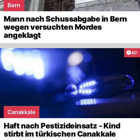
Bern
Mann nach Schussabgabe in Bern
wegen versuchten Mordes
angeklagt
Arti
40'
Canakkale
Haft nach Pestizideinsatz - Kind
stirbt im türkischen Canakkale