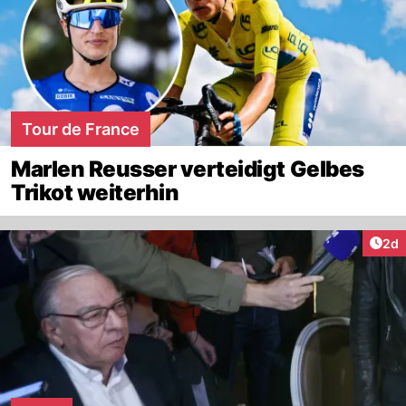
Tour de France
Marlen Reusser verteidigt Gelbes
Trikot weiterhin
Arti
2d