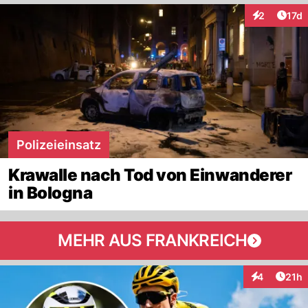
Artik
2
17d
Interaktione
Polizeieinsatz
Krawalle nach Tod von Einwanderer
in Bologna
MEHR AUS FRANKREICH
Artik
4
21h
Interaktione