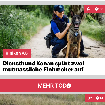
Arti
2
52'
Interaktione
Riniken AG
Diensthund Konan spürt zwei
mutmassliche Einbrecher auf
MEHR TOD
Art
7
1d
Interaktion