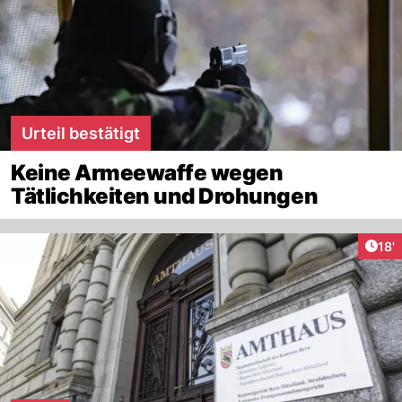
Urteil bestätigt
Keine Armeewaffe wegen
Tätlichkeiten und Drohungen
Arti
18'