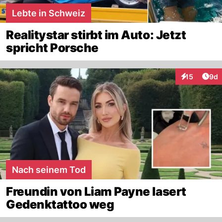
Lebte in Schweiz
Realitystar stirbt im Auto: Jetzt
spricht Porsche
Arti
15
9d
Interaktione
Nach seinem Tod
Freundin von Liam Payne lasert
Gedenktattoo weg