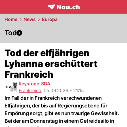
frontpage.
NAU.ch
Home
News
Europa
Tod
Tod der elfjährigen
Lyhanna erschüttert
Frankreich
Keystone-SDA
Frankreich
,
05.06.2026 - 21:15
Im Fall der in Frankreich verschwundenen
Elfjährigen, der bis auf Regierungsebene für
Empörung sorgt, gibt es nun traurige Gewissheit.
Bei der am Donnerstag in einem Getreidesilo in