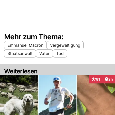
Mehr zum Thema:
Emmanuel Macron
Vergewaltigung
Staatsanwalt
Vater
Tod
Weiterlesen
Arti
781
2h
Interaktionen