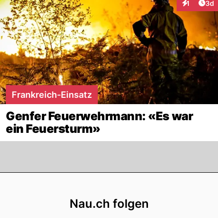
Arti
1
3d
Interaktion
Frankreich-Einsatz
Genfer Feuerwehrmann: «Es war
ein Feuersturm»
Footer
Nau.ch folgen